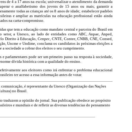
jovens de 4 a 17 anos na escola; universalizar o atendimento da demanda
uperar o analfabetismo dos jovens de 15 anos ou mais; garantir a
enamente todas as crianças até os 8 anos de idade; estabelecer padrões
sileiras e ampliar as matrículas na educação profissional estão ainda
tados na carta-compromisso.
das que tem a educação como mandato central e parceira do Brasil em
no setor, a Unesco, ao lado de entidades como ABC, Anpae, Anped,
lo Direito à Educação, Cenpec, CNTE, Contee, CNBB, CNE, Consed,
ão, Uncme e Undime, conclama os candidatos às próximas eleições a
e a sociedade a cobrar dos eleitos o seu cumprimento.
 e parlamentares pode ser um primeiro passo na resposta à sociedade,
enorme dívida histórica com a qualidade do ensino.
efetivamente aos eleitores como irá enfrentar o problema educacional
brasileiro ter acesso a essa informação antes de votar.
m comunicação, é representante da Unesco (Organização das Nações
ultura) no Brasil.
ão traduzem a opinião do jornal. Sua publicação obedece ao propósito
sileiros e mundiais e de refletir as diversas tendências do pensamento