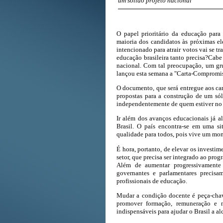
um sólido projeto nacional
O papel prioritário da educação par
maioria dos candidatos às próximas el
intencionado para atrair votos vai se t
educação brasileira tanto precisa?Cabe 
nacional. Com tal preocupação, um gr
lançou esta semana a "Carta-Compromis
O documento, que será entregue aos can
propostas para a construção de um só
independentemente de quem estiver no 
Ir além dos avanços educacionais já al
Brasil. O país encontra-se em uma s
qualidade para todos, pois vive um mo
É hora, portanto, de elevar os investi
setor, que precisa ser integrado ao pr
Além de aumentar progressivamente 
governantes e parlamentares precisa
profissionais de educação.
Mudar a condição docente é peça-chave
promover formação, remuneração e no
indispensáveis para ajudar o Brasil a a