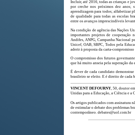
Incluir, até 2016, todas as crianças e 
por creche nos próximos dez anos; s
aprendizagem para todos; alfabetizar pl
de qualidade para todas as escolas bra
entre os avanços imprescindíveis levan
Na condição de agência das Nações Uni
importantes projetos de cooperação 
Andifes, ANPG, Campanha Nacional pe
Unicef, OAB, SBPC, Todos pela Educaç
aderir à proposta da carta-compromisso 
O compromisso dos futuros governantes
que há muito anseia pela superação da 
É dever de cada candidato demonstrar 
brasileiro se eleito. E é direito de cada 
VINCENT DEFOURNY
, 50, doutor e
Unidas para a Educação, a Ciência e a C
Os artigos publicados com assinatura n
de estimular o debate dos problemas bra
contemporâneo.
debates@uol.com.br