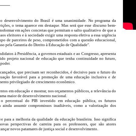
a o desenvolvimento do Brasil é uma unanimidade. No programa da
eições, o tema aparece em destaque. Mas será que esse discurso bem-
ransformar em ações concretas que permitam o salto qualitativo de que a
aos eleitores e à sociedade exigir uma resposta efetiva a essa urgência
upo de parceiros de peso, comprometidos com a questão educacional,
so pela Garantia do Direito à Educação de Qualidade".
didatos à Presidência, a governos estaduais e ao Congresso, apresenta
lido projeto nacional de educação que tenha continuidade no futuro,
poder.
cançados, que precisam ser reconhecidos, é decisivo para o futuro do
ituação favorável para a promoção de uma educação inclusiva e de
mento privilegiado de crescimento econômico.
mentos em educação e mostrar, nos orçamentos públicos, a relevância do
ograma maior de desenvolvimento nacional.
o percentual do PIB investido em educação pública, os futuros
m ainda assumir compromissos inadiáveis, como a valorização dos
 para a melhoria da qualidade da educação brasileira. Isso significa
vas perspectivas de carreira para os professores, que são atores
lcançar novos patamares de justiça social e desenvolvimento.