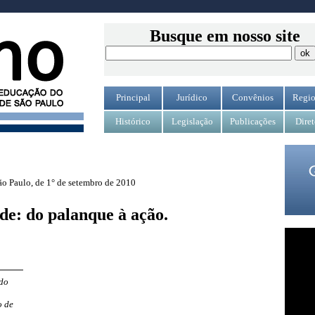
Busque em nosso site
Principal
Jurídico
Convênios
Regio
Histórico
Legislação
Publicações
Diret
ão Paulo, de 1° de setembro de 2010
de: do palanque à ação.
do
o de