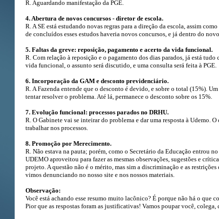
R. Aguardando manifestação da PGE.
4. Abertura de novos concursos - diretor de escola.
R. A SE está estudando novas regras para a direção da escola, assim como 
de concluídos esses estudos haveria novos concursos, e já dentro do novo 
5. Faltas da greve: reposição, pagamento e acerto da vida funcional.
R. Com relação à reposição e o pagamento dos dias parados, já está tudo 
vida funcional, o assunto será discutido, e uma consulta será feita à PGE.
6. Incorporação da GAM e desconto previdenciário.
R. A Fazenda entende que o desconto é devido, e sobre o total (15%). Um 
tentar resolver o problema. Até lá, permanece o desconto sobre os 15%.
7. Evolução funcional: processos parados no DRHU.
R. O Gabinete vai se inteirar do problema e dar uma resposta à Udemo. O q
trabalhar nos processos.
8. Promoção por Merecimento.
R. Não estava na pauta; porém, como o Secretário da Educação entrou no as
UDEMO aproveitou para fazer as mesmas observações, sugestões e crítica
projeto. A questão não é o mérito, mas sim a discriminação e as restriçõe
vimos denunciando no nosso site e nos nossos materiais.
Observação:
Você está achando esse resumo muito lacônico? É porque não há o que c
Pior que as respostas foram as justificativas! Vamos poupar você, colega,