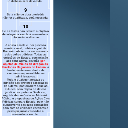
o dinheiro será devolvido;
9
Se a mão de obra provisória
não for qualificada, será recusada;
10
Se as festas não tiverem o objetivo
de integrar a escola à comunidade,
não serão realizadas
A nossa escola é, por previsão
constitucional, pública e gratuita.
Portanto, ela tem de ser custeada
pelos cofres públicos.
Todas as
omissões do Estado, com relação
aos itens acima, deverão
ser
objetos de ofícios da direção às
Diretorias Regionais de Ensino,
a
fim de isentarem o diretor de
eventuais responsabilidades
administrativas.
Toda e qualquer ameaça de
punição aos diretores associados
da Udemo, por tomarem aquelas
atitudes, será objeto de defesa
jurídica por parte do Sindicato,
seguida de denúncia ao Ministério
Público e propositura de Ações Civis
Públicas contra o Estado, pelo não
cumprimento das suas obrigações
para com as unidades escolares e
pelos prejuízos causados à
comunidade escolar.