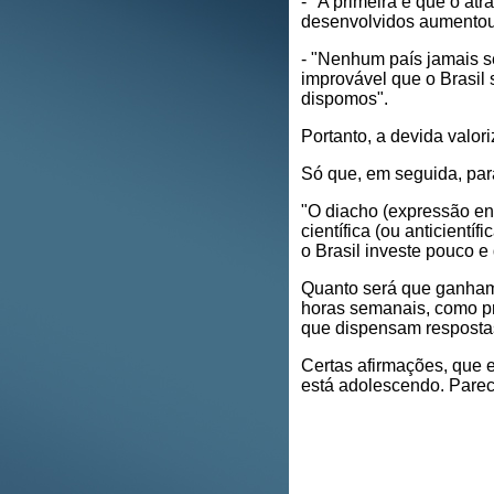
- "A primeira é que o at
desenvolvidos aumentou
- "Nenhum país jamais s
improvável que o Brasil 
dispomos".
Portanto, a devida valor
Só que, em seguida, para
"O diacho (expressão eng
científica (ou anticientí
o Brasil investe pouco e 
Quanto será que ganham 
horas semanais, como pr
que dispensam resposta
Certas afirmações, que 
está adolescendo. Parec