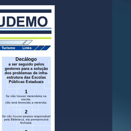
Decálogo
a ser seguido pelos
gestores para a solução
dos problemas de infra-
estrutura das Escolas
Públicas Estaduais
1
Se não houver merendeira na
escola,
não será fornecida a merenda;
2
Se não houver pessoa responsável
pela Biblioteca, ela permanecerá
fechada;