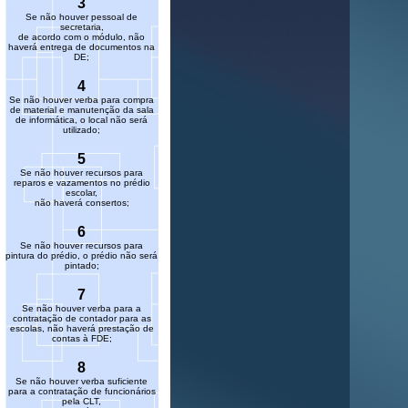
3
Se não houver pessoal de
secretaria,
de acordo com o módulo, não
haverá entrega de documentos na
DE;
4
Se não houver verba para compra
de material e manutenção da sala
de informática, o local não será
utilizado;
5
Se não houver recursos para
reparos e vazamentos no prédio
escolar,
não haverá consertos;
6
Se não houver recursos para
pintura do prédio, o prédio não será
pintado;
7
Se não houver verba para a
contratação de contador para as
escolas, não haverá prestação de
contas à FDE;
8
Se não houver verba suficiente
para a contratação de funcionários
pela CLT,