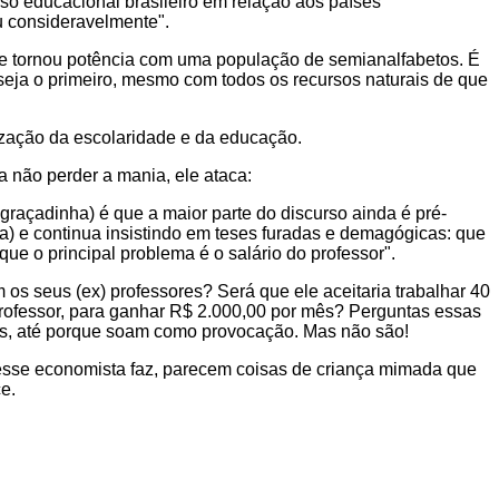
raso educacional brasileiro em relação aos países
 consideravelmente".
e tornou potência com uma população de semianalfabetos. É
seja o primeiro, mesmo com todos os recursos naturais de que
ização da escolaridade e da educação.
 não perder a mania, ele ataca:
raçadinha) é que a maior parte do discurso ainda é pré-
fica) e continua insistindo em teses furadas e demagógicas: que
que o principal problema é o salário do professor".
os seus (ex) professores? Será que ele aceitaria trabalhar 40
ofessor, para ganhar R$ 2.000,00 por mês? Perguntas essas
s, até porque soam como provocação. Mas não são!
esse economista faz, parecem coisas de criança mimada que
e.