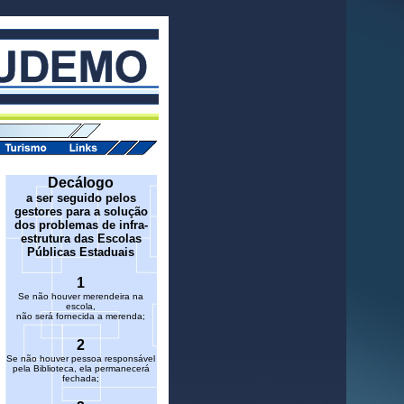
Decálogo
a ser seguido pelos
gestores para a solução
dos problemas de infra-
estrutura das Escolas
Públicas Estaduais
1
Se não houver merendeira na
escola,
não será fornecida a merenda;
2
Se não houver pessoa responsável
pela Biblioteca, ela permanecerá
fechada;