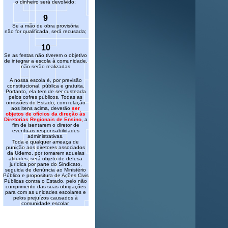
o dinheiro será devolvido;
9
Se a mão de obra provisória
não for qualificada, será recusada;
10
Se as festas não tiverem o objetivo
de integrar a escola à comunidade,
não serão realizadas
A nossa escola é, por previsão
constitucional, pública e gratuita.
Portanto, ela tem de ser custeada
pelos cofres públicos.
Todas as
omissões do Estado, com relação
aos itens acima, deverão
ser
objetos de ofícios da direção às
Diretorias Regionais de Ensino,
a
fim de isentarem o diretor de
eventuais responsabilidades
administrativas.
Toda e qualquer ameaça de
punição aos diretores associados
da Udemo, por tomarem aquelas
atitudes, será objeto de defesa
jurídica por parte do Sindicato,
seguida de denúncia ao Ministério
Público e propositura de Ações Civis
Públicas contra o Estado, pelo não
cumprimento das suas obrigações
para com as unidades escolares e
pelos prejuízos causados à
comunidade escolar.