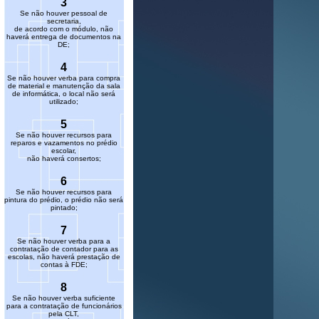
3
Se não houver pessoal de
secretaria,
de acordo com o módulo, não
haverá entrega de documentos na
DE;
4
Se não houver verba para compra
de material e manutenção da sala
de informática, o local não será
utilizado;
5
Se não houver recursos para
reparos e vazamentos no prédio
escolar,
não haverá consertos;
6
Se não houver recursos para
pintura do prédio, o prédio não será
pintado;
7
Se não houver verba para a
contratação de contador para as
escolas, não haverá prestação de
contas à FDE;
8
Se não houver verba suficiente
para a contratação de funcionários
pela CLT,