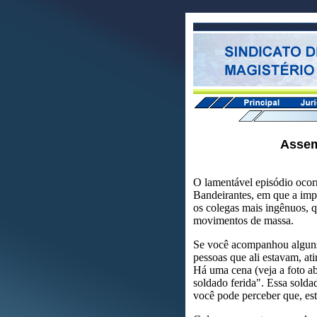
Assem
O lamentável episódio ocorr
Bandeirantes, em que a impr
os colegas mais ingênuos, qu
movimentos de massa.
Se você acompanhou alguns 
pessoas que ali estavam, at
Há uma cena (veja a foto a
soldado ferida". Essa solda
você pode perceber que, es