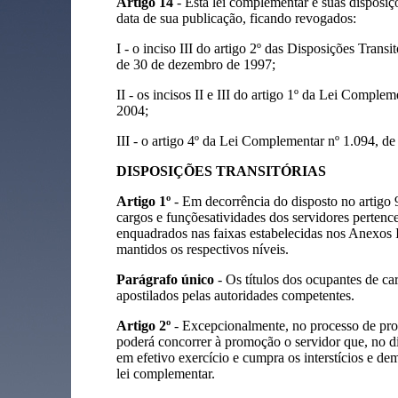
Artigo 14
- Esta lei complementar e suas disposiçõ
data de sua publicação, ficando revogados:
I - o inciso III do artigo 2º das Disposições Trans
de 30 de dezembro de 1997;
II - os incisos II e III do artigo 1º da Lei Comple
2004;
III - o artigo 4º da Lei Complementar nº 1.094, de
DISPOSIÇÕES TRANSITÓRIAS
Artigo 1º
- Em decorrência do disposto no artigo 
cargos e funçõesatividades dos servidores perten
enquadrados nas faixas estabelecidas nos
Anexos I
mantidos os respectivos níveis.
Parágrafo único
- Os títulos dos ocupantes de ca
apostilados pelas autoridades competentes.
Artigo 2º
- Excepcionalmente, no processo de pro
poderá concorrer à promoção o servidor que, no d
em efetivo exercício e cumpra os interstícios e de
lei complementar.