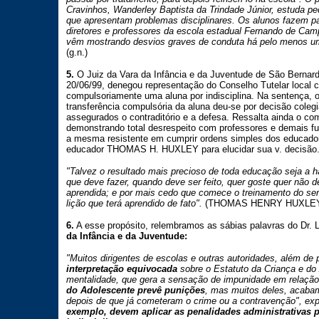
Cravinhos, Wanderley Baptista da Trindade Júnior, estuda p
que apresentam problemas disciplinares. Os alunos fazem pa
diretores e professores da escola estadual Fernando de Cam
vêm mostrando desvios graves de conduta há pelo menos u
(g.n.)
5.
O Juiz da Vara da Infância e da Juventude de São Berna
20/06/99, denegou representação do Conselho Tutelar local c
compulsoriamente uma aluna por indisciplina. Na sentença, 
transferência compulsória da aluna deu-se por decisão coleg
assegurados o contraditório e a defesa. Ressalta ainda o c
demonstrando total desrespeito com professores e demais fu
a mesma resistente em cumprir ordens simples dos educadore
educador THOMAS H. HUXLEY para elucidar sua v. decisão
"Talvez o resultado mais precioso de toda educação seja a h
que deve fazer, quando deve ser feito, quer goste quer não de 
aprendida; e por mais cedo que comece o treinamento do se
lição que terá aprendido de fato".
(THOMAS HENRY HUXLEY - 1
6.
A esse propósito, relembramos as sábias palavras do Dr. 
da Infância e da Juventude:
"Muitos dirigentes de escolas e outras autoridades, além de
interpretação equivocada
sobre o Estatuto da Criança e do
mentalidade, que gera a sensação de impunidade em relação 
do Adolescente prevê punições
, mas muitos deles, acaba
depois de que já cometeram o crime ou a contravenção", exp
exemplo, devem aplicar as penalidades administrativas p