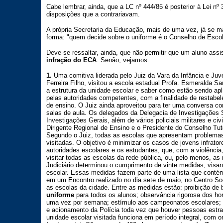
Cabe lembrar, ainda, que a LC nº 444/85 é posterior à Lei nº
disposições que a contrariavam.
A própria Secretaria da Educação, mais de uma vez, já se ma
forma: "quem decide sobre o uniforme é o Conselho de Escol
Deve-se ressaltar, ainda, que não permitir que um aluno ass
infração do ECA
. Senão, vejamos:
1.
Uma comitiva liderada pelo Juiz da Vara da Infância e Ju
Ferreira Filho, visitou a escola estadual Profa. Esmeralda 
a estrutura da unidade escolar e saber como estão sendo ap
pelas autoridades competentes, com a finalidade de restabel
de ensino. O Juiz ainda aproveitou para ter uma conversa com
salas de aula. Os delegados da Delegacia de Investigações 
Investigações Gerais, além de vários policiais militares e 
Dirigente Regional de Ensino e o Presidente do Conselho Tut
Segundo o Juiz, todas as escolas que apresentam problemas 
visitadas. O objetivo é minimizar os casos de jovens infrato
autoridades escolares e os estudantes, que, com a violênci
visitar todas as escolas da rede pública, ou, pelo menos, as
Judiciário determinou o cumprimento de vinte medidas, visan
escolar. Essas medidas fazem parte de uma lista que contém 
em um Encontro realizado no dia sete de maio, no Centro Soc
as escolas da cidade. Entre as medidas estão: proibição de 
uniforme
para todos os alunos; observância rigorosa dos hor
uma vez por semana; estímulo aos campeonatos escolares; p
e acionamento da Polícia toda vez que houver pessoas estra
unidade escolar visitada funciona em período integral, com o