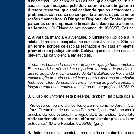
fundamental. São cerca de 400 alunos, que entram às 7h e 
para almoço.
Indagada pelo Juiz sobre o uso obrigatório 
diretora ressaltou que está aceitando que os estudante
problemas com cerca de cinqüenta alunos, cujas família
razões financeiras. O Dirigente Regional de Ensino pro
parcerias com empresas e firmas da cidade para a confec
uniformes....
(A Cidade de Votuporanga, de 18/05/07, Coluna "J
2.
A Vara da Infância e Juventude, o Ministério Público e a Po
adotando medidas conjuntas no combate à violência. São e
uniforme
, portões de escolas fechados e revistas em eleme
promotor de justiça Lincoln Gakiya
, que considera essas 
preventivas da violência em escolas.
"Estamos buscando modelos de ações, que já foram implant
Essas medidas são básicas e podem ser feitas de imediato, d
disse. Segundo o comandante do 42º Batalhão de Polícia Mili
colaboração de toda comunidade para facilitar nosso trabal
fechados, além de cuidado com a iluminação pública próxim
lançar campanhas educativas". (
Jornal Integração - 13/05/199
3
. O uso do uniforme está presente, também, na pauta dos a
"Professores, pais e alunos festejaram ontem, no Jardim Car
"Paz: O caminho de um Novo Despertar", que está conseguind
escolas da rede estadual na região da Brasilândia... Dois fat
obrigatoriedade do uso do uniforme escolar
(escolhido pe
estudante." (Diário Popular, 08/05/99) (g.n.)
4.
Uniforme escolar, conduta, interrelação entre direitos e d