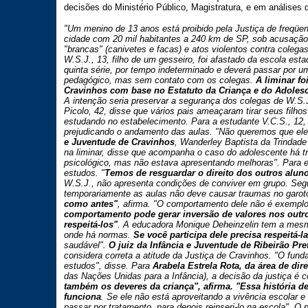
decisões do Ministério Público, Magistratura, e em análises 
"Um menino de 13 anos está proibido pela Justiça de freqüe
cidade com 20 mil habitantes a 240 km de SP, sob acusação 
"brancas" (canivetes e facas) e atos violentos contra colega
W.S.J., 13, filho de um gesseiro, foi afastado da escola es
quinta série, por tempo indeterminado e deverá passar por
pedagógico, mas sem contato com os colegas.
A liminar fo
Cravinhos com base no Estatuto da Criança e do Adoles
A intenção seria preservar a segurança dos colegas de W.S.J.
Picolo, 42, disse que vários pais ameaçaram tirar seus filh
estudando no estabelecimento. Para a estudante V.C.S., 12
prejudicando o andamento das aulas. "Não queremos que ele 
e Juventude de Cravinhos
, Wanderley Baptista da Trindade
na liminar, disse que acompanha o caso do adolescente há tr
psicológico, mas não estava apresentando melhoras". Para el
estudos. "
Temos de resguardar o direito dos outros aluno
W.S.J., não apresenta condições de conviver em grupo. Segu
temporariamente as aulas não deve causar traumas no garot
como antes"
, afirma. "O comportamento dele não é exempl
comportamento pode gerar inversão de valores nos outro
respeitá-los"
. A educadora Monique Deheinzelin tem a mesm
onde há normas.
Se você participa dele precisa respeitá-l
saudável".
O juiz da Infância e Juventude de Ribeirão Pre
considera correta a atitude da Justiça de Cravinhos. "O fund
estudos", disse. Para
Arabela Estrela Rota, da área de dir
das Nações Unidas para a Infância), a decisão da justiça é c
também os deveres da criança", afirma. "Essa história de
funciona
. Se ele não está aproveitando a vivência escolar e 
passar por tratamento, para depois reinseri-lo na escola". O