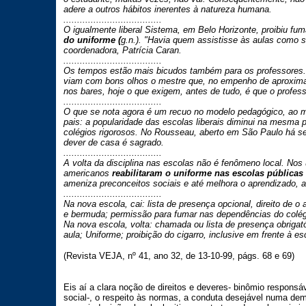
adere a outros hábitos inerentes à natureza humana.
....................................
O igualmente liberal Sistema, em Belo Horizonte, proibiu f
do uniforme (
g.n.). "Havia quem assistisse às aulas como s
coordenadora, Patrícia Caran.
....................................
Os tempos estão mais bicudos também para os professores.
viam com bons olhos o mestre que, no empenho de aproximar
nos bares, hoje o que exigem, antes de tudo, é que o profess
....................................
O que se nota agora é um recuo no modelo pedagógico, ao me
pais: a popularidade das escolas liberais diminui na mesma
colégios rigorosos. No Rousseau, aberto em São Paulo há s
dever de casa é sagrado.
....................................
A volta da disciplina nas escolas não é fenômeno local. Nos
americanos
reabilitaram o uniforme nas escolas públicas
ameniza preconceitos sociais e até melhora o aprendizado, a
....................................
Na nova escola, cai: lista de presença opcional, direito de o 
e bermuda; permissão para fumar nas dependências do colég
Na nova escola, volta: chamada ou lista de presença obrigat
aula; Uniforme; proibição do cigarro, inclusive em frente à es
(Revista VEJA, nº 41, ano 32, de 13-10-99, págs. 68 e 69)
Eis aí a clara noção de direitos e deveres- binômio responsáv
social-, o respeito às normas, a conduta desejável numa dem