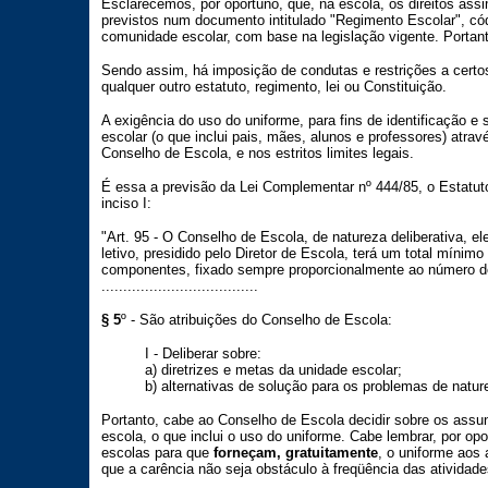
Esclarecemos, por oportuno, que, na escola, os direitos as
previstos num documento intitulado "Regimento Escolar", cód
comunidade escolar, com base na legislação vigente. Portanto
Sendo assim, há imposição de condutas e restrições a cert
qualquer outro estatuto, regimento, lei ou Constituição.
A exigência do uso do uniforme, para fins de identificação 
escolar (o que inclui pais, mães, alunos e professores) atra
Conselho de Escola, e nos estritos limites legais.
É essa a previsão da Lei Complementar nº 444/85, o Estatuto 
inciso I:
"Art. 95 - O Conselho de Escola, de natureza deliberativa, e
letivo, presidido pelo Diretor de Escola, terá um total mínim
componentes, fixado sempre proporcionalmente ao número de
....................................
§ 5
º - São atribuições do Conselho de Escola:
I - Deliberar sobre:
a) diretrizes e metas da unidade escolar;
b) alternativas de solução para os problemas de natur
Portanto, cabe ao Conselho de Escola decidir sobre os assu
escola, o que inclui o uso do uniforme. Cabe lembrar, por o
escolas para que
forneçam, gratuitamente
, o uniforme aos
que a carência não seja obstáculo à freqüência das atividade