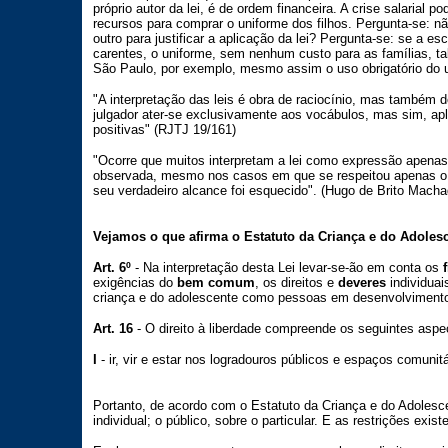
próprio autor da lei, é de ordem financeira. A crise salarial p
recursos para comprar o uniforme dos filhos. Pergunta-se: n
outro para justificar a aplicação da lei? Pergunta-se: se a 
carentes, o uniforme, sem nenhum custo para as famílias, ta
São Paulo, por exemplo, mesmo assim o uso obrigatório do u
"A interpretação das leis é obra de raciocínio, mas também
julgador ater-se exclusivamente aos vocábulos, mas sim, apl
positivas" (RJTJ 19/161)
"Ocorre que muitos interpretam a lei como expressão apenas 
observada, mesmo nos casos em que se respeitou apenas o se
seu verdadeiro alcance foi esquecido". (Hugo de Brito Macha
Vejamos o que afirma o Estatuto da Criança e do Adolesc
Art. 6º
- Na interpretação desta Lei levar-se-ão em conta os
exigências do
bem comum
, os direitos e
deveres
individuai
criança e do adolescente como pessoas em desenvolvimento.
Art. 16
- O direito à liberdade compreende os seguintes aspe
I
- ir, vir e estar nos logradouros públicos e espaços comunit
Portanto, de acordo com o Estatuto da Criança e do Adolesce
individual; o público, sobre o particular. E as restrições exi