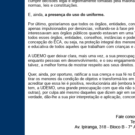
cumprir decisões legal e legitimamente tomadas pela maiori
normas, leis e constituições.
E, ainda,
a presença do uso do uniforme.
Por último, gostaríamos que todos os órgãos, entidades, co
apenas impulsionados por denúncias, voltando-se à fase pré
interessavam aos órgãos públicos quando estavam em uma "
todos esses órgãos, entidades, conselhos, instâncias e pode
concepção do ECA, ou seja, na proteção integral dos menore
e educativa de todos aqueles que trabalham com crianças e 
A UDEMO quer deixar clara, mais uma vez, a sua preocupaçã
enquanto pessoas em desenvolvimento, e o seu engajament
talvez, a melhor forma de mostrar respeito aos seus direitos.
Quer, ainda, por oportuno, ratificar a sua crença e sua fé no
tirar os menores da condição de objetos e transformá-los em s
acreditar que essa lei é positiva, revolucionária até (embora
tem, a UDEMO, uma grande preocupação com que ela não sej
outras), por culpa até mesmo daqueles que dizem agir em s
verdade, dão-lhe a sua pior interpretação e aplicação, conco