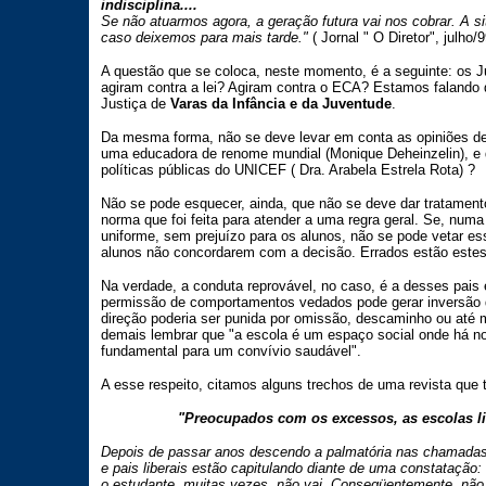
indisciplina....
Se não atuarmos agora, a geração futura vai nos cobrar. A sit
caso deixemos para mais tarde."
( Jornal " O Diretor", julho/9
A questão que se coloca, neste momento, é a seguinte: os 
agiram contra a lei? Agiram contra o ECA? Estamos falando 
Justiça de
Varas da Infância e da Juventude
.
Da mesma forma, não se deve levar em conta as opiniões de u
uma educadora de renome mundial (Monique Deheinzelin), e d
políticas públicas do UNICEF ( Dra. Arabela Estrela Rota) ?
Não se pode esquecer, ainda, que não se deve dar tratament
norma que foi feita para atender a uma regra geral. Se, num
uniforme, sem prejuízo para os alunos, não se pode vetar es
alunos não concordarem com a decisão. Errados estão estes
Na verdade, a conduta reprovável, no caso, é a desses pais 
permissão de comportamentos vedados pode gerar inversão de
direção poderia ser punida por omissão, descaminho ou at
demais lembrar que "a escola é um espaço social onde há no
fundamental para um convívio saudável".
A esse respeito, citamos alguns trechos de uma revista que te
"Preocupados com os excessos, as escolas lib
Depois de passar anos descendo a palmatória nas chamadas
e pais liberais estão capitulando diante de uma constatação: d
o estudante, muitas vezes, não vai. Conseqüentemente, não