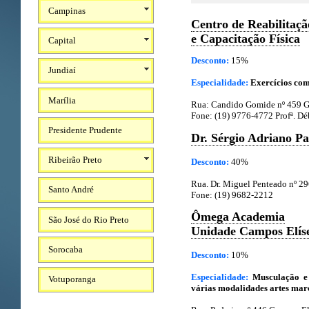
Campinas
Centro de Reabilitaçã
e Capacitação Física
Capital
Desconto:
15%
Jundiaí
Especialidade:
Exercícios co
Marília
Rua: Candido Gomide nº 459 
Fone: (19) 9776-4772 Profª. Dé
Presidente Prudente
Dr. Sérgio Adriano Pa
Ribeirão Preto
Desconto:
40%
Rua. Dr. Miguel Penteado nº 2
Santo André
Fone: (19) 9682-2212
Ômega Academia
São José do Rio Preto
Unidade Campos Elís
Sorocaba
Desconto:
10%
Especialidade:
Musculação e 
Votuporanga
várias modalidades artes marci