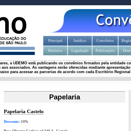
Principal
Jurídico
Convênios
Regio
Histórico
Legislação
Publicações
Diret
iares, a UDEMO está publicando os convênios firmados pela entidade com
 aos associados.
As vantagens serão oferecidas mediante apresentação 
aixo para acessar as parcerias de acordo com cada Escritório Regiona
Papelaria
Papelaria Castelo
Desconto:
10%
Rua: Oliveira Cardoso nº 346 A - Castelo