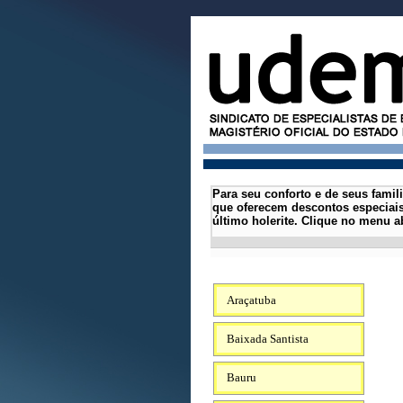
Para seu conforto e de seus famil
que oferecem descontos especiais
último holerite.
Clique no menu ab
Araçatuba
Baixada Santista
Bauru