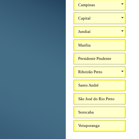
Campinas
Capital
Jundiaí
Marília
Presidente Prudente
Ribeirão Preto
Santo André
São José do Rio Preto
Sorocaba
Votuporanga