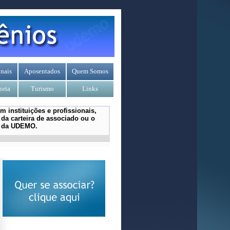
nais
Aposentados
Quem Somos
oria
Turismo
Links
 instituições e profissionais,
da carteira de associado ou o
l da UDEMO.