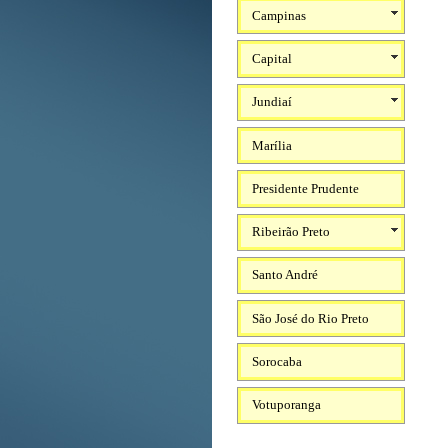
Campinas
Capital
Jundiaí
Marília
Presidente Prudente
Ribeirão Preto
Santo André
São José do Rio Preto
Sorocaba
Votuporanga