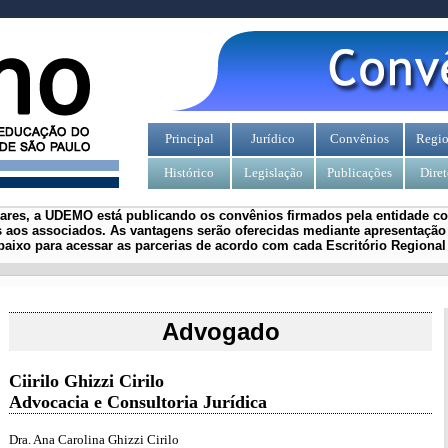
Principal
Jurídico
Convênios
Regio
Histórico
Legislação
Publicações
Diret
iares, a UDEMO está publicando os convênios firmados pela entidade com
 aos associados.
As vantagens serão oferecidas mediante apresentação 
aixo para acessar as parcerias de acordo com cada Escritório Regiona
Advogado
Ciirilo Ghizzi Cirilo
Advocacia e Consultoria Jurídica
Dra. Ana Carolina Ghizzi Cirilo