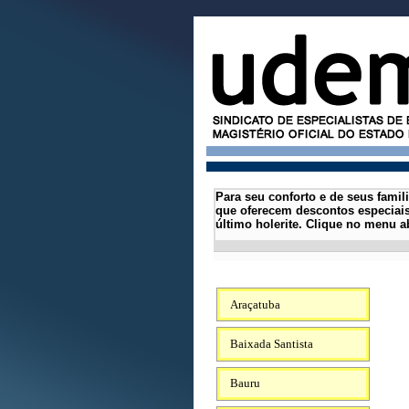
Para seu conforto e de seus famil
que oferecem descontos especiais
último holerite.
Clique no menu ab
Araçatuba
Baixada Santista
Bauru