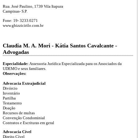
Rua. José Paulino, 1739 Vila Itapura
Campinas- S.P.
Fone: 19- 3233.0271
www.ghizzicirilo.com.br
Claudia M. A. Mori - Kátia Santos Cavalcante -
Advogadas
Especialidade:
Assessoria Jurídica Especializada para os Associados da
UDEMO e seus familiares.
Observações:
Advocacia Extrajudicial
Divórcio
Inventário
Partilha
Testamento
Doação
Recursos de multas
Convenção Condominial
Contratos e Escrituras em geral
Advocacia Cível
Direito Cível