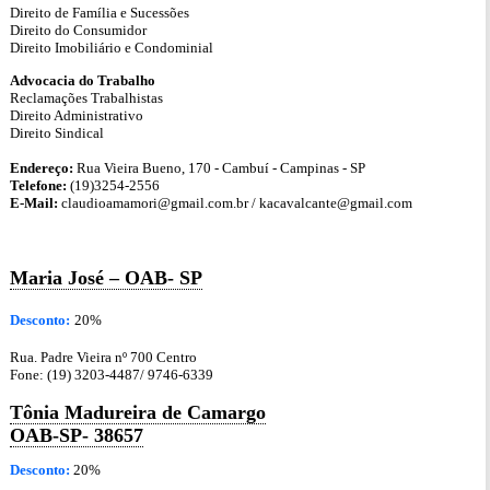
Direito de Família e Sucessões
Direito do Consumidor
Direito Imobiliário e Condominial
Advocacia do Trabalho
Reclamações Trabalhistas
Direito Administrativo
Direito Sindical
Endereço:
Rua Vieira Bueno, 170 - Cambuí - Campinas - SP
Telefone:
(19)3254-2556
E-Mail:
claudioamamori@gmail.com.br / kacavalcante@gmail.com
Maria José – OAB- SP
Desconto:
20%
Rua. Padre Vieira nº 700 Centro
Fone: (19) 3203-4487/ 9746-6339
Tônia Madureira de Camargo
OAB-SP- 38657
Desconto:
20%