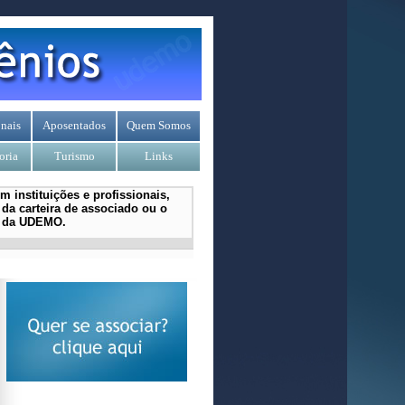
nais
Aposentados
Quem Somos
oria
Turismo
Links
 instituições e profissionais,
da carteira de associado ou o
l da UDEMO.