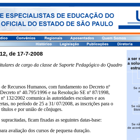
2, de 17-7-2008
a ser 
a solu
tulares de cargo da classe de Suporte Pedagógico do Quadro
estr
o de Recursos Humanos, com fundamento no Decreto nº
Se n
 Decreto nº 40.795/1996 e na Resolução SE nº 87/1998,
n
 nº 132/2002 comunica às autoridades escolares e aos
ertas, no período de 25 a 31/ 07/2008, as inscrições para o
Se nã
ítulos e por união de cônjuges.
Bibl
upracitadas, ficam fixadas as seguintes datas-base:
Se não
de acor
: para avaliação dos cursos de pequena duração.