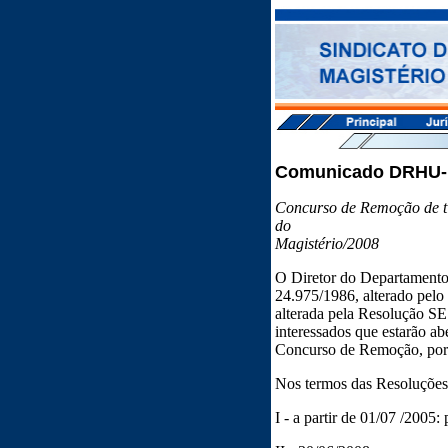
Comunicado DRHU-1
Concurso de Remoção de ti
do
Magistério/2008
O Diretor do Departament
24.975/1986, alterado pelo
alterada pela Resolução SE
interessados que estarão ab
Concurso de Remoção, por t
Nos termos das Resoluções s
I - a partir de 01/07 /2005