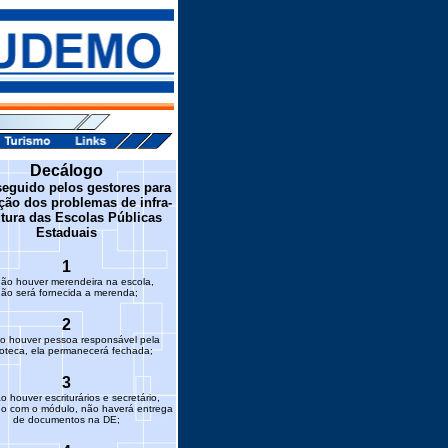
Decálogo
seguido pelos gestores para
ção dos problemas de infra-
utura das Escolas Públicas
Estaduais
1
ão houver merendeira na escola,
ão será fornecida a merenda;
2
o houver pessoa responsável pela
ioteca, ela permanecerá fechada;
3
 houver escriturários e secretário,
do com o módulo, não haverá entrega
de documentos na DE;