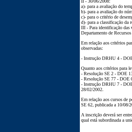
II - 30/06/2008:
a)- para a avaliação do tem
b)- para a avaliação do núm
c)- para o critério de desem
d)- para a classificação da r
III - Para identificação da
Departamento de Recurso
Em relação aos critérios p
observadas:
- Instrução DRHU 4 - DOE 
Quanto aos critérios para l
- Resolução SE 2 - DOE 1
- Resolução SE 77 - DOE 
- Instrução DRHU 7 - DOE
28/02/2002.
Em relação aos cursos de p
SE 62, publicada a 10/08/2
A inscrição deverá ser entr
qual está subordinada a uni