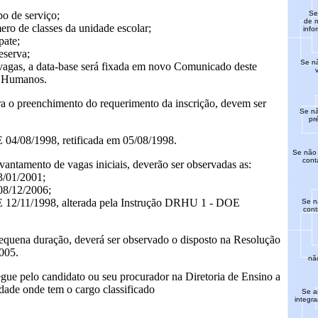
po de serviço;
Se
de m
ero de classes da unidade escolar;
info
pate;
eserva;
Se nã
s vagas, a data-base será fixada em novo Comunicado deste
s Humanos.
ara o preenchimento do requerimento da inscrição, devem ser
Se nã
pr
04/08/1998, retificada em 05/08/1998.
Se não 
cont
evantamento de vagas iniciais, deverão ser observadas as:
3/01/2001;
08/12/2006;
 12/11/1998, alterada pela Instrução DRHU 1 - DOE
Se n
cont
equena duração, deverá ser observado o disposto na Resolução
005.
não
egue pelo candidato ou seu procurador na Diretoria de Ensino a
dade onde tem o cargo classificado
Se a
integr