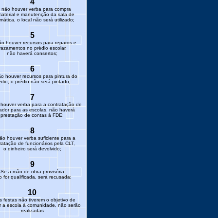
4
 não houver verba para compra
aterial e manutenção da sala de
rmática, o local não será utilizado;
5
o houver recursos para reparos e
vazamentos no prédio escolar,
não haverá consertos;
6
o houver recursos para pintura do
édio, o prédio não será pintado;
7
houver verba para a contratação de
ador para as escolas, não haverá
prestação de contas à FDE;
8
ão houver verba suficiente para a
ratação de funcionários pela CLT,
o dinheiro será devolvido;
9
Se a mão-de-obra provisória
 for qualificada, será recusada;
10
s festas não tiverem o objetivo de
ar a escola à comunidade, não serão
realizadas