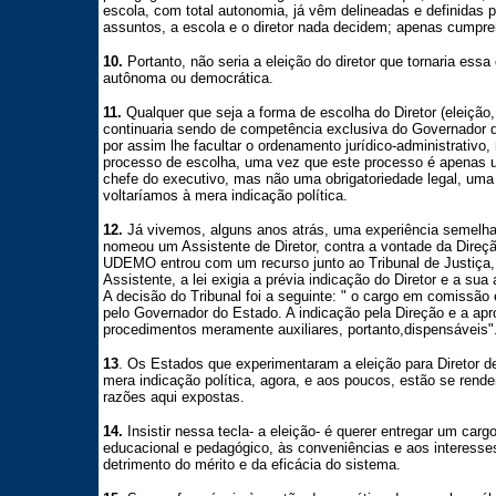
escola, com total autonomia, já vêm delineadas e definidas 
assuntos, a escola e o diretor nada decidem; apenas cumpr
10.
Portanto, não seria a eleição do diretor que tornaria essa
autônoma ou democrática.
11.
Qualquer que seja a forma de escolha do Diretor (eleiçã
continuaria sendo de competência exclusiva do Governador 
por assim lhe facultar o ordenamento jurídico-administrativo
processo de escolha, uma vez que este processo é apenas u
chefe do executivo, mas não uma obrigatoriedade legal, uma 
voltaríamos à mera indicação política.
12.
Já vivemos, alguns anos atrás, uma experiência semelh
nomeou um Assistente de Diretor, contra a vontade da Direç
UDEMO entrou com um recurso junto ao Tribunal de Justiça,
Assistente, a lei exigia a prévia indicação do Diretor e a su
A decisão do Tribunal foi a seguinte: " o cargo em comissão
pelo Governador do Estado. A indicação pela Direção e a ap
procedimentos meramente auxiliares, portanto,dispensáveis"
13
. Os Estados que experimentaram a eleição para Diretor d
mera indicação política, agora, e aos poucos, estão se rend
razões aqui expostas.
14.
Insistir nessa tecla- a eleição- é querer entregar um carg
educacional e pedagógico, às conveniências e aos interess
detrimento do mérito e da eficácia do sistema.