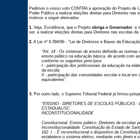
Pedimos o vosso voto CONTRA a aprovação do Projeto de Lei
Poder Público a realizar eleições diretas para Diretores nas 
motivos a seguir elencados:
1.
Veja, Excelência, que o Projeto
obriga o Governador
, e 
ser, a realizar eleições diretas para Diretores nas escolas da
2.
A Lei nº 9.394/96 - "Lei de Diretrizes e Bases da Educação
"Art. 14 - Os sistemas de ensino definirão as normas
ensino público na educação básica, de acordo com as
conforme os seguintes princípios:
I - participação dos profissionais da educação na ela
da escola;
II - participação das comunidades escolar e local em
equivalentes".
3.
Por outro lado, o Supremo Tribunal Federal já firmou jurisp
"ENSINO - DIRETORES DE ESCOLAS PÚBLICAS - 
ESTADUAL/SC
INCONSTITUCIONALIDADE
Constitucional. Ensino público. Diretores de escolas pú
Inconstitucionalidade. Constituição do Estado de Santa
162. I. - É inconstitucional o dispositivo da Constitui
estabelece o sistema eletivo, mediante voto direto e 