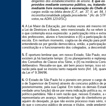
dirigentes dos estabelecimentos de ensino.
É que os 
providos mediante concurso público, ou, tratando
mediante livre nomeação e exoneração do Chefe d
cargos estão na órbita deste (C.F., art. 37, II, art. 84,
inconstitucionalidade julgada procedente." (Ac do STF
votos,na ADIN 123-0/SC).
4.
A Lei Maior da Educação, por muitas vezes até mesmo inti
a Lei de Diretrizes e Bases, retro mencionada. Ao se referir 
o que contempla essa expressão: a participação intra e extra-e
dos professores, alunos e funcionários e (II) a participação
escola. Em nenhum momento, cogita-se de eleição para profe
entendendo-se por gestão democrática, então, a participação
constituição e o funcionamento dos colegiados, a descentral
5.
É oportuno lembrar que, em nosso Estado, São Paulo, es
existem já há bastante tempo: (I) no planejamento e replane
dos Conselhos de Classe e/ou Série, e (II) na instância Cons
deliberativo. Ressalte-se que, até bem pouco tempo, isso só
razão pela qual se insistiu tanto naquele texto (Art. 14), qu
da Lei nº 9.394/96.
6.
O Estado de São Paulo foi o pioneiro em prover o cargo de
o de Supervisor de Ensino) através do concurso público de pr
posteriormente, pela sua Capital. Em todos os demais Estad
verdade uma função) dá-se por mera indicação política ou, m
político-partidária. Não é sem razão que, nesses Estados, a e
representaria um avanço, tentando-se fugir do clientelismo po
aquém do desejado, já que não existe processo mais sério, i
do que o concurso público de provas e títulos, onde predom