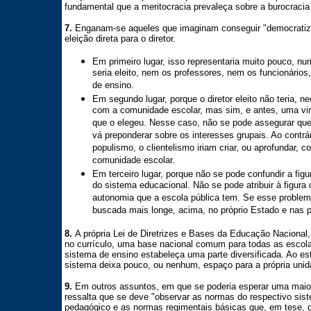
fundamental que a meritocracia prevaleça sobre a burocracia 
7.
Enganam-se aqueles que imaginam conseguir "democratiza
eleição direta para o diretor.
Em primeiro lugar, isso representaria muito pouco, n
seria eleito, nem os professores, nem os funcionários,
de ensino.
Em segundo lugar, porque o diretor eleito não teria,
com a comunidade escolar, mas sim, e antes, uma vin
que o elegeu. Nesse caso, não se pode assegurar que 
vá preponderar sobre os interesses grupais. Ao contrá
populismo, o clientelismo iriam criar, ou aprofundar, c
comunidade escolar.
Em terceiro lugar, porque não se pode confundir a figu
do sistema educacional. Não se pode atribuir à figur
autonomia que a escola pública tem. Se esse problem
buscada mais longe, acima, no próprio Estado e nas p
8.
A própria Lei de Diretrizes e Bases da Educação Nacional, a
no currículo, uma base nacional comum para todas as escola
sistema de ensino estabeleça uma parte diversificada. Ao est
sistema deixa pouco, ou nenhum, espaço para a própria unid
9.
Em outros assuntos, em que se poderia esperar uma maior
ressalta que se deve "observar as normas do respectivo sis
pedagógico e as normas regimentais básicas que, em tese, d