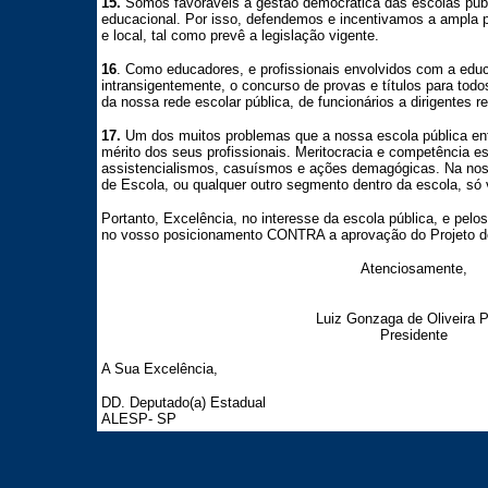
15.
Somos favoráveis à gestão democrática das escolas públ
educacional. Por isso, defendemos e incentivamos a ampla 
e local, tal como prevê a legislação vigente.
16
. Como educadores, e profissionais envolvidos com a ed
intransigentemente, o concurso de provas e títulos para tod
da nossa rede escolar pública, de funcionários a dirigentes re
17.
Um dos muitos problemas que a nossa escola pública enfr
mérito dos seus profissionais. Meritocracia e competência e
assistencialismos, casuísmos e ações demagógicas. Na noss
de Escola, ou qualquer outro segmento dentro da escola, só v
Portanto, Excelência, no interesse da escola pública, e pelo
no vosso posicionamento CONTRA a aprovação do Projeto de
Atenciosamente,
Luiz Gonzaga de Oliveira P
Presidente
A Sua Excelência,
DD. Deputado(a) Estadual
ALESP- SP