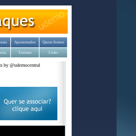
nais
Aposentados
Quem Somos
oria
Turismo
Links
s by @udemocentral