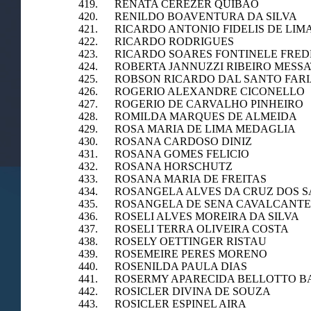
419. RENATA CEREZER QUIBAO
420. RENILDO BOAVENTURA DA SILVA
421. RICARDO ANTONIO FIDELIS DE LIM
422. RICARDO RODRIGUES
423. RICARDO SOARES FONTINELE FRED
424. ROBERTA JANNUZZI RIBEIRO MESS
425. ROBSON RICARDO DAL SANTO FAR
426. ROGERIO ALEXANDRE CICONELLO
427. ROGERIO DE CARVALHO PINHEIRO
428. ROMILDA MARQUES DE ALMEIDA
429. ROSA MARIA DE LIMA MEDAGLIA
430. ROSANA CARDOSO DINIZ
431. ROSANA GOMES FELICIO
432. ROSANA HORSCHUTZ
433. ROSANA MARIA DE FREITAS
434. ROSANGELA ALVES DA CRUZ DOS 
435. ROSANGELA DE SENA CAVALCANTE
436. ROSELI ALVES MOREIRA DA SILVA
437. ROSELI TERRA OLIVEIRA COSTA
438. ROSELY OETTINGER RISTAU
439. ROSEMEIRE PERES MORENO
440. ROSENILDA PAULA DIAS
441. ROSERMY APARECIDA BELLOTTO B
442. ROSICLER DIVINA DE SOUZA
443. ROSICLER ESPINEL AIRA