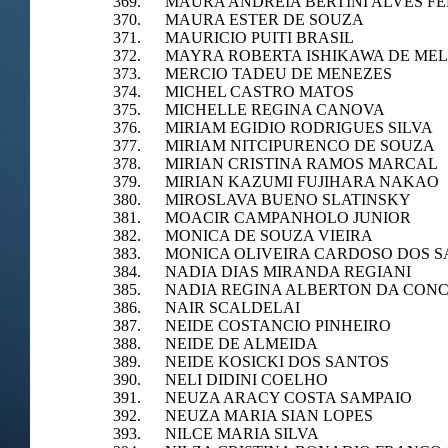
369. MAURA ANDREIA BERTINI ALVES F
370. MAURA ESTER DE SOUZA
371. MAURICIO PUITI BRASIL
372. MAYRA ROBERTA ISHIKAWA DE ME
373. MERCIO TADEU DE MENEZES
374. MICHEL CASTRO MATOS
375. MICHELLE REGINA CANOVA
376. MIRIAM EGIDIO RODRIGUES SILVA
377. MIRIAM NITCIPURENCO DE SOUZA
378. MIRIAN CRISTINA RAMOS MARCAL
379. MIRIAN KAZUMI FUJIHARA NAKAO
380. MIROSLAVA BUENO SLATINSKY
381. MOACIR CAMPANHOLO JUNIOR
382. MONICA DE SOUZA VIEIRA
383. MONICA OLIVEIRA CARDOSO DOS 
384. NADIA DIAS MIRANDA REGIANI
385. NADIA REGINA ALBERTON DA CON
386. NAIR SCALDELAI
387. NEIDE COSTANCIO PINHEIRO
388. NEIDE DE ALMEIDA
389. NEIDE KOSICKI DOS SANTOS
390. NELI DIDINI COELHO
391. NEUZA ARACY COSTA SAMPAIO
392. NEUZA MARIA SIAN LOPES
393. NILCE MARIA SILVA