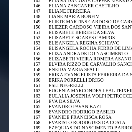
145. ELIANA DA COSTA CAFFER MARKIE
146. ELIANA ZANCANER CASTILHO
147. ELIANE FERREIRA
148. LIANE MARIA BONFIM
149. ELIETE MARTINS CARDOSO DE CA
150. ELIEZER CARDOSO VIEIRA DOS SA
151. ELISABETE BEIRES DA SILVA
152. ELISABETE SOARES CAMPOS
153. ELISANGELA REGINA SCHIAVO
154. ELISANGELA ROCHA FERRO DE LIM
155. ELIZA ANDRADE DO NASCIMENTO
156. ELIZABETH VIEIRA ROMERA ASANO
157. ELVIRA RIZZO DE CARVALHO SANC
158. ENEIDA MARIA SPATTI
159. ERIKA EVANGELISTA FERREIRA DA 
160. ERIKA PORRELLI DRIGO
161. ESLI NEGRELLI
162. EUGENIA MARCONDES LEAL TEIXE
163. EULALIA JOSEPHA VOLPI PETROCCE
164. EVA DA SILVA
165. EVANDRO PAVAN BAZI
166. EVANDRO RODRIGO BASILIO
167. EVANIDE FRANCISCA ROSA
168. EVARISTO RODRIGUES DA COSTA
169. EZEQUIAS DO NASCIMENTO BARRO