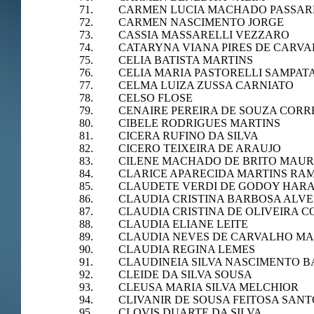
71. CARMEN LUCIA MACHADO PASSAR
72. CARMEN NASCIMENTO JORGE
73. CASSIA MASSARELLI VEZZARO
74. CATARYNA VIANA PIRES DE CARV
75. CELIA BATISTA MARTINS
76. CELIA MARIA PASTORELLI SAMPAT
77. CELMA LUIZA ZUSSA CARNIATO
78. CELSO FLOSE
79. CENAIRE PEREIRA DE SOUZA CORR
80. CIBELE RODRIGUES MARTINS
81. CICERA RUFINO DA SILVA
82. CICERO TEIXEIRA DE ARAUJO
83. CILENE MACHADO DE BRITO MAUR
84. CLARICE APARECIDA MARTINS RA
85. CLAUDETE VERDI DE GODOY HAR
86. CLAUDIA CRISTINA BARBOSA ALVE
87. CLAUDIA CRISTINA DE OLIVEIRA C
88. CLAUDIA ELIANE LEITE
89. CLAUDIA NEVES DE CARVALHO MA
90. CLAUDIA REGINA LEMES
91. CLAUDINEIA SILVA NASCIMENTO 
92. CLEIDE DA SILVA SOUSA
93. CLEUSA MARIA SILVA MELCHIOR
94. CLIVANIR DE SOUSA FEITOSA SANT
95. CLOVIS DUARTE DA SILVA