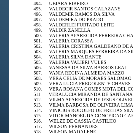
494. UBIARA RIBEIRO
495. VALDECIR SANTOS CALAZANS
496. VALDEMIR RAMOS DA SILVA
497. VALDEMIRA DO PRADO
498. VALDERLEI FURTADO LEITE
499. VALDIR ZANELLA
500. VALERIA APARECIDA FERREIRA CH
501. VALERIA CORASSA
502. VALERIA CRISTINA GALDEANO DE
503. VALERIA MARQUES FERREIRA DA SI
504. VALERIA SILVA DANTE
505. VALERIA VALIERI VULES
506. VANESSA DA SILVA BARROS LEAL
507. VANIA REGINA ALMEIDA MAZZO
508. VERA CELIA DE MORAES SALOMAO
509. VERA LUCIA FREGOLENTE CHAVES
510. VERA ROSANA GOMES MOTA DEL C
511. VERALUCIA MIRANDA DE SANTANA
512. VILMA APARECIDA DE JESUS OLIVE
513. VILMA BARBOSA DE OLIVEIRA LIM
514. VINICIUS RODOLFO DE FREITAS SIL
515. VITOR MANOEL DA CONCEICAO CA
516. WELZE DE CASSIA CASTILHO
517. WILSON FERNANDES
518. WILSON MADALENE