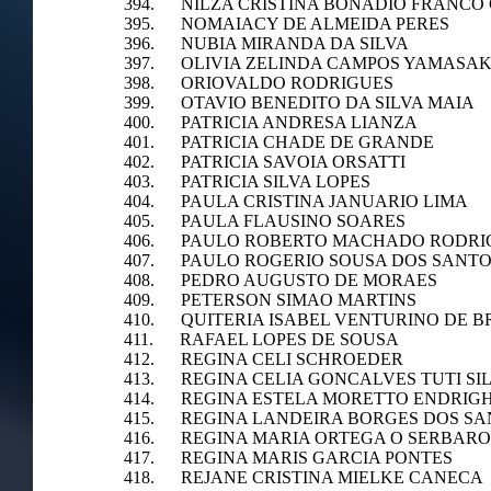
394. NILZA CRISTINA BONADIO FRANCO 
395. NOMAIACY DE ALMEIDA PERES
396. NUBIA MIRANDA DA SILVA
397. OLIVIA ZELINDA CAMPOS YAMASAK
398. ORIOVALDO RODRIGUES
399. OTAVIO BENEDITO DA SILVA MAIA
400. PATRICIA ANDRESA LIANZA
401. PATRICIA CHADE DE GRANDE
402. PATRICIA SAVOIA ORSATTI
403. PATRICIA SILVA LOPES
404. PAULA CRISTINA JANUARIO LIMA
405. PAULA FLAUSINO SOARES
406. PAULO ROBERTO MACHADO RODRI
407. PAULO ROGERIO SOUSA DOS SANT
408. PEDRO AUGUSTO DE MORAES
409. PETERSON SIMAO MARTINS
410. QUITERIA ISABEL VENTURINO DE B
411. RAFAEL LOPES DE SOUSA
412. REGINA CELI SCHROEDER
413. REGINA CELIA GONCALVES TUTI SI
414. REGINA ESTELA MORETTO ENDRIGH
415. REGINA LANDEIRA BORGES DOS SA
416. REGINA MARIA ORTEGA O SERBARO
417. REGINA MARIS GARCIA PONTES
418. REJANE CRISTINA MIELKE CANECA