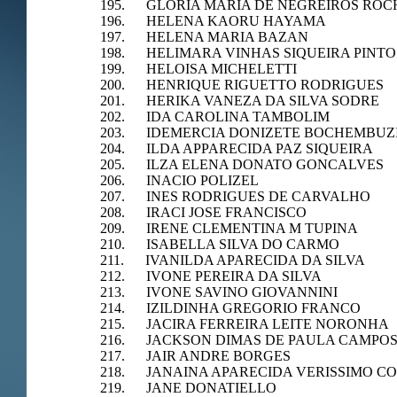
195. GLORIA MARIA DE NEGREIROS ROC
196. HELENA KAORU HAYAMA
197. HELENA MARIA BAZAN
198. HELIMARA VINHAS SIQUEIRA PINTO
199. HELOISA MICHELETTI
200. HENRIQUE RIGUETTO RODRIGUES
201. HERIKA VANEZA DA SILVA SODRE
202. IDA CAROLINA TAMBOLIM
203. IDEMERCIA DONIZETE BOCHEMBUZI
204. ILDA APPARECIDA PAZ SIQUEIRA
205. ILZA ELENA DONATO GONCALVES
206. INACIO POLIZEL
207. INES RODRIGUES DE CARVALHO
208. IRACI JOSE FRANCISCO
209. IRENE CLEMENTINA M TUPINA
210. ISABELLA SILVA DO CARMO
211. IVANILDA APARECIDA DA SILVA
212. IVONE PEREIRA DA SILVA
213. IVONE SAVINO GIOVANNINI
214. IZILDINHA GREGORIO FRANCO
215. JACIRA FERREIRA LEITE NORONHA
216. JACKSON DIMAS DE PAULA CAMPO
217. JAIR ANDRE BORGES
218. JANAINA APARECIDA VERISSIMO C
219. JANE DONATIELLO