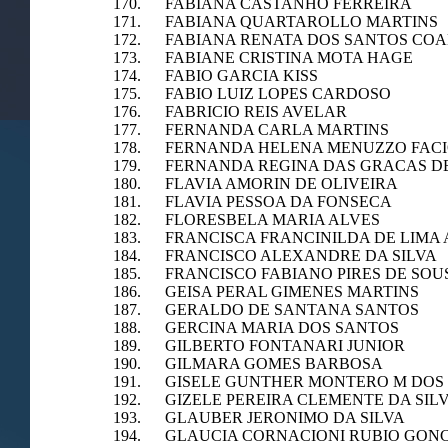
170. FABIANA CASTANHO FERREIRA
171. FABIANA QUARTAROLLO MARTINS
172. FABIANA RENATA DOS SANTOS CO
173. FABIANE CRISTINA MOTA HAGE
174. FABIO GARCIA KISS
175. FABIO LUIZ LOPES CARDOSO
176. FABRICIO REIS AVELAR
177. FERNANDA CARLA MARTINS
178. FERNANDA HELENA MENUZZO FACI
179. FERNANDA REGINA DAS GRACAS D
180. FLAVIA AMORIN DE OLIVEIRA
181. FLAVIA PESSOA DA FONSECA
182. FLORESBELA MARIA ALVES
183. FRANCISCA FRANCINILDA DE LIMA
184. FRANCISCO ALEXANDRE DA SILVA
185. FRANCISCO FABIANO PIRES DE SOU
186. GEISA PERAL GIMENES MARTINS
187. GERALDO DE SANTANA SANTOS
188. GERCINA MARIA DOS SANTOS
189. GILBERTO FONTANARI JUNIOR
190. GILMARA GOMES BARBOSA
191. GISELE GUNTHER MONTERO M DOS
192. GIZELE PEREIRA CLEMENTE DA SIL
193. GLAUBER JERONIMO DA SILVA
194. GLAUCIA CORNACIONI RUBIO GON