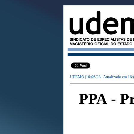
UDEMO |16/06/23 | Atualizado em
16/
PPA
-
Pr