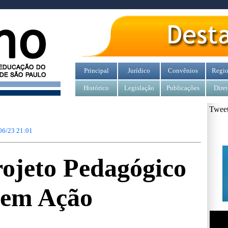
Principal
Jurídico
Convênios
Regio
Histórico
Legislação
Publicações
Diret
Tweet
06/23 21:01
ojeto Pedagógico
em Ação