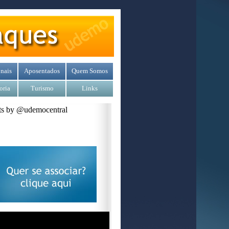
nais
Aposentados
Quem Somos
oria
Turismo
Links
s by @udemocentral