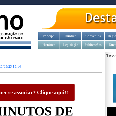
Principal
Jurídico
Convênios
Regio
Histórico
Legislação
Publicações
Diret
Tweet
25/05/23 15:14
er se associar? Clique aqui!!
MINUTOS DE