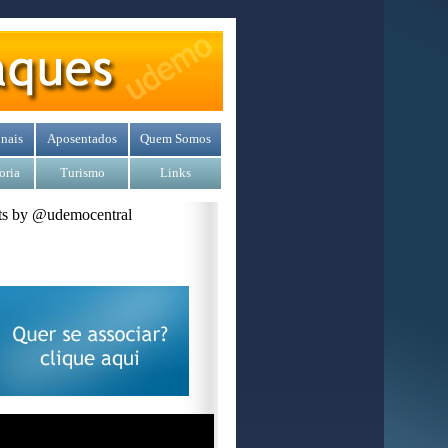
nais
Aposentados
Quem Somos
oria
Turismo
Links
s by @udemocentral