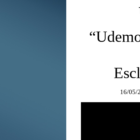
“Udemo
Esc
16/05/2