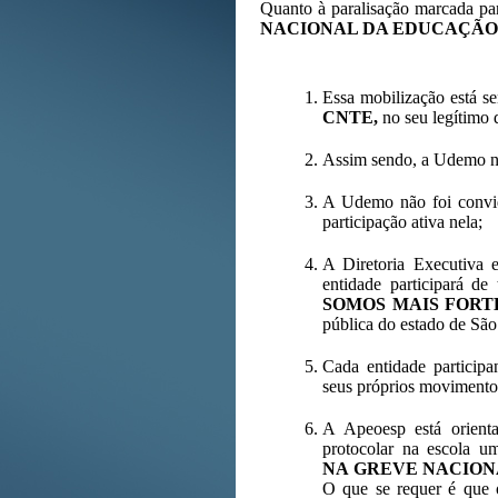
Quanto à paralisação marcada par
NACIONAL DA EDUCAÇÃO
Essa mobilização está se
CNTE,
no seu legítimo d
Assim sendo, a Udemo n
A Udemo não foi convida
participação ativa nela;
A Diretoria Executiva 
entidade participará d
SOMOS MAIS FORT
pública do estado de São
Cada entidade particip
seus próprios movimentos
A Apeoesp está orienta
protocolar na escola 
NA GREVE NACION
O que se requer é que o