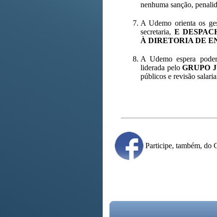
nenhuma sanção, penalid
A Udemo orienta os ges
secretaria,
E DESPAC
À DIRETORIA DE E
A Udemo espera poder 
liderada pelo
GRUPO J
públicos e revisão salari
Participe, também, d