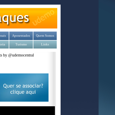
nais
Aposentados
Quem Somos
oria
Turismo
Links
s by @udemocentral