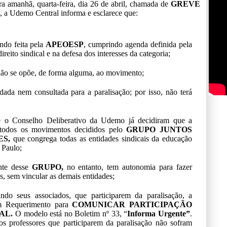
a amanhã, quarta-feira, dia 26 de abril, chamada de
GREVE
, a Udemo Central informa e esclarece que:
ndo feita pela
APEOESP
, cumprindo agenda definida pela
ireito sindical e na defesa dos interesses da categoria;
ão se opõe, de forma alguma, ao movimento;
da nem consultada para a paralisação; por isso, não terá
e o Conselho Deliberativo da Udemo já decidiram que a
e todos os movimentos decididos pelo
GRUPO JUNTOS
ES,
que congrega todas as entidades sindicais da educação
 Paulo;
ante desse
GRUPO,
no entanto, tem autonomia para fazer
, sem vincular as demais entidades;
ndo seus associados, que participarem da paralisação, a
um Requerimento para
COMUNICAR PARTICIPAÇÃO
AL.
O modelo está no Boletim nº 33, “
Informa Urgente”
.
s professores que participarem da paralisação não sofram