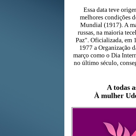
Essa data teve orige
melhores condições de
Mundial (1917). A ma
russas, na maioria tec
Paz". Oficializada, em
1977 a Organização d
março como o Dia Intern
no último século, conse
A todas a
À mulher Udem