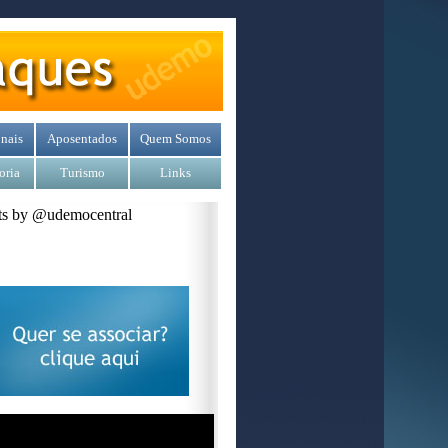
nais
Aposentados
Quem Somos
oria
Turismo
Links
s by @udemocentral