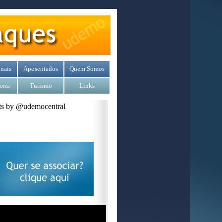
nais
Aposentados
Quem Somos
oria
Turismo
Links
s by @udemocentral