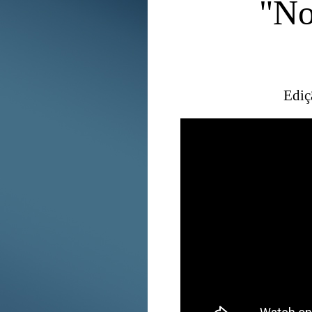
"No
Ediç