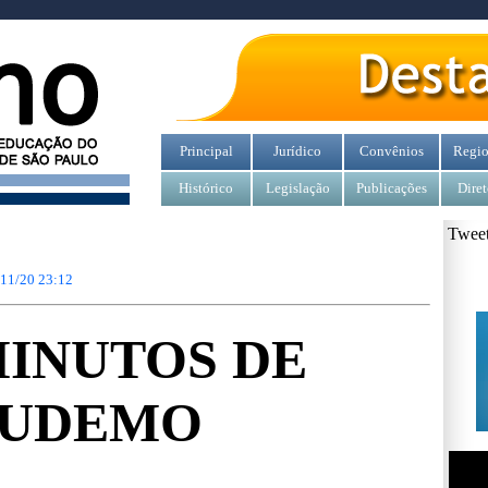
Principal
Jurídico
Convênios
Regio
Histórico
Legislação
Publicações
Diret
Tweet
/11/20 23:12
MINUTOS DE
UDEMO