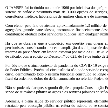
O IAMSPE foi instituído no ano de 1966 por iniciativa dos próprio
sistema de saúde e possuindo mais de 3.000 opções de serviços, d
consultórios médicos, laboratórios de análises clínicas e de imagem,
Com efeito, pelo fato de atender aproximadamente 1,3 milhão de p
agregados, grande parte idosos, encontra-se financeiramente des
contribuição ofertada pelos servidores públicos, sem qualquer auxíl
Há que se observar que a disposição em questão vem onerar ain
pensionistas, considerando a recente ampliação das alíquotas de de
reforma da previdência em âmbito estadual por meio da EC nº 49 
de cálculo, com a edição do Decreto nº 65.021, de 19 de junho de 
Por óbvio que o atual contexto de pandemia do COVID-19 exige m
do Poder Público. Porém, tal circunstância não pode servir de escop
custo, desmontando todo o sistema funcional construído ao longo 
fiscal da ordem do dobro do déficit anunciado no referido Projeto d
Não se pode olvidar que, segundo dispõe a própria Constituição Fed
sendo de relevância pública as ações e os serviços públicos de saúd
Ademais, a plena saúde do servidor público representa elemento
retratado pela educação pública na esfera do estado, ao se constat