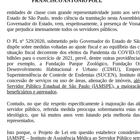
FRANCISCO ANTONIO POLI,
entidades de classe com grande representatividade junto aos ser
Estado de São Paulo, tendo ciência da tramitação nesta Assemblei
Governador do Estado, vem, respeitosamente, à presença de Vossa 
que prejudica imensamente todos os servidores públicos.
O PL nº 529/2020, submetido pelo Governador do Estado de São 
dispõe sobre medidas voltadas ao ajuste fiscal e ao equilíbrio das 
situação fiscal decorrente dos efeitos da Pandemia da COVID-1
bilhões para o exercício de 2021, prevê, dentre outras providência
por exemplo, a Fundação Parque Zoológico, Fundação Onc
Desenvolvimento Habitacional e Urbano (CDHU), Empres
Superintendência de Controle de Endemias (SUCEN), Instituto 
concessão de serviços ou uso de áreas, alienação de imóveis,
alé
Servidor Público Estadual de São Paulo (IAMSPE), a majoração 
beneficiários e agregados
.
Contudo, no que diz respeito especificamente à majoração das alí
servidor público, referida medida preocupa sobremaneira estas en
ideológico, que há muitos anos vem lutando pela melhoria das 
representados.
Isto porque, o Projeto de Lei em questão estabelece consideráv
IAMSPE – Instituto de Assistência Médica ao Servidor Público sem