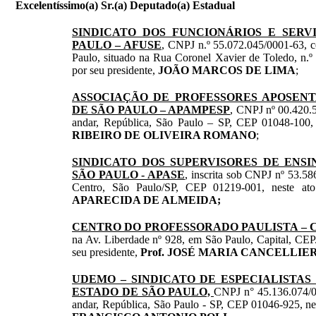
Excelentíssimo(a) Sr.(a) Deputado(a) Estadual
SINDICATO DOS FUNCIONÁRIOS E SER
PAULO – AFUSE
, CNPJ n.º 55.072.045/0001-63, c
Paulo, situado na Rua Coronel Xavier de Toledo, n.º
por seu presidente,
JOÃO MARCOS DE LIMA
;
ASSOCIAÇÃO DE PROFESSORES APOSENT
DE SÃO PAULO – APAMPESP
, CNPJ nº 00.420.5
andar, República, São Paulo – SP, CEP 01048-100, 
RIBEIRO DE OLIVEIRA ROMANO
;
SINDICATO DOS SUPERVISORES DE ENSI
SÃO PAULO - APASE
, inscrita sob CNPJ nº 53.58
Centro, São Paulo/SP, CEP 01219-001, neste ato 
APARECIDA DE ALMEIDA;
CENTRO DO PROFESSORADO PAULISTA – 
na Av. Liberdade nº 928, em São Paulo, Capital, CEP
seu presidente,
Prof. JOSÉ MARIA CANCELLIE
UDEMO – SINDICATO DE ESPECIALISTAS
ESTADO DE SÃO PAULO,
CNPJ n° 45.136.074/00
andar, República, São Paulo - SP, CEP 01046-925, nes