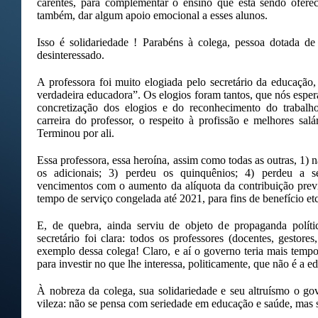
carentes, para complementar o ensino que está sendo ofere
também, dar algum apoio emocional a esses alunos.
Isso é solidariedade ! Parabéns à colega, pessoa dotada d
desinteressado.
A professora foi muito elogiada pelo secretário da educação
verdadeira educadora”. Os elogios foram tantos, que nós esper
concretização dos elogios e do reconhecimento do trabalh
carreira do professor, o respeito à profissão e melhores sal
Terminou por ali.
Essa professora, essa heroína, assim como todas as outras, 1) nã
os adicionais; 3) perdeu os quinquênios; 4) perdeu a se
vencimentos com o aumento da alíquota da contribuição previ
tempo de serviço congelada até 2021, para fins de benefício etc
E, de quebra, ainda serviu de objeto de propaganda polí
secretário foi clara: todos os professores (docentes, gestore
exemplo dessa colega! Claro, e aí o governo teria mais tempo
para investir no que lhe interessa, politicamente, que não é a e
À nobreza da colega, sua solidariedade e seu altruísmo o 
vileza: não se pensa com seriedade em educação e saúde, mas s