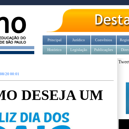
Principal
Jurídico
Convênios
Regio
Histórico
Legislação
Publicações
Diret
Tweet
/08/20 00:01
MO DESEJA UM