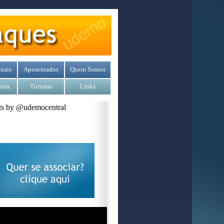
nais
Aposentados
Quem Somos
oria
Turismo
Links
s by @udemocentral