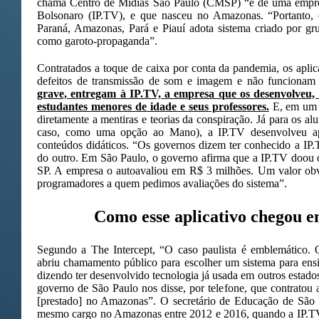
chama Centro de Mídias São Paulo (CMSP) “é de uma empre
Bolsonaro (IP.TV), e que nasceu no Amazonas. “Portanto, 
Paraná, Amazonas, Pará e Piauí adota sistema criado por gr
como garoto-propaganda”.
Contratados a toque de caixa por conta da pandemia, os apli
defeitos de transmissão de som e imagem e não funcionam 
grave, entregam à IP.TV, a empresa que os desenvolveu, 
estudantes menores de idade e seus professores.
E, em um d
diretamente a mentiras e teorias da conspiração. Já para os a
caso, como uma opção ao Mano), a IP.TV desenvolveu apli
conteúdos didáticos. “Os governos dizem ter conhecido a IP
do outro. Em São Paulo, o governo afirma que a IP.TV doou
SP. A empresa o autoavaliou em R$ 3 milhões. Um valor obv
programadores a quem pedimos avaliações do sistema”.
Como esse aplicativo chegou 
Segundo a The Intercept, “O caso paulista é emblemático.
abriu chamamento público para escolher um sistema para ensi
dizendo ter desenvolvido tecnologia já usada em outros estado
governo de São Paulo nos disse, por telefone, que contratou 
[prestado] no Amazonas”. O secretário de Educação de São 
mesmo cargo no Amazonas entre 2012 e 2016, quando a IP.TV 