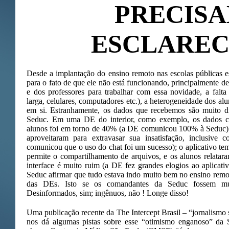
PRECIS
ESCLAREC
Desde a implantação do ensino remoto nas escolas públicas 
para o fato de que ele não está funcionando, principalmente de
e dos professores para trabalhar com essa novidade, a falta d
larga, celulares, computadores etc.), a heterogeneidade dos alu
em si. Estranhamente, os dados que recebemos são muito di
Seduc. Em uma DE do interior, como exemplo, os dados 
alunos foi em torno de 40% (a DE comunicou 100% à Seduc); 
aproveitaram para extravasar sua insatisfação, inclusiv
comunicou que o uso do chat foi um sucesso); o aplicativo te
permite o compartilhamento de arquivos, e os alunos relataram
interface é muito ruim (a DE fez grandes elogios ao aplicati
Seduc afirmar que tudo estava indo muito bem no ensino remot
das DEs. Isto se os comandantes da Seduc fossem mui
Desinformados, sim; ingênuos, não ! Longe disso!
Uma publicação recente da The Intercept Brasil – “jornalismo 
nos dá algumas pistas sobre esse “otimismo enganoso” da S