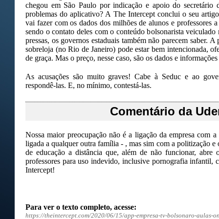
chegou em São Paulo por indicação e apoio do secretário 
problemas do aplicativo? A The Intercept conclui o seu arti
vai fazer com os dados dos milhões de alunos e professores 
sendo o contato deles com o conteúdo bolsonarista veiculado
pressas, os governos estaduais também não parecem saber. 
sobreloja (no Rio de Janeiro) pode estar bem intencionada, o
de graça. Mas o preço, nesse caso, são os dados e informações 
As acusações são muito graves! Cabe à Seduc e ao gove
respondê-las. E, no mínimo, contestá-las.
Comentário da Ud
Nossa maior preocupação não é a ligação da empresa com a f
ligada a qualquer outra família - , mas sim com a politização e
de educação a distância que, além de não funcionar, abre 
professores para uso indevido, inclusive pornografia infantil
Intercept!
Para ver o texto completo, acesse:
https://theintercept.com/2020/06/15/app-empresa-tv-bolsonaro-aulas-o