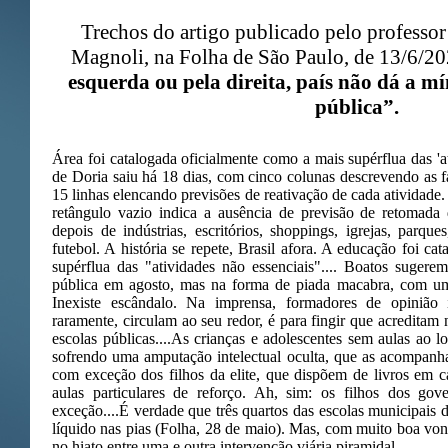
Trechos do artigo publicado pelo professor 
Magnoli, na Folha de São Paulo, de 13/6/20
esquerda ou pela direita, país não dá a 
pública”.
Área foi catalogada oficialmente como a mais supérflua das 'a
de Doria saiu há 18 dias, com cinco colunas descrevendo as f
15 linhas elencando previsões de reativação de cada atividade
retângulo vazio indica a ausência de previsão de retomada d
depois de indústrias, escritórios, shoppings, igrejas, parques
futebol. A história se repete, Brasil afora. A educação foi c
supérflua das "atividades não essenciais".... Boatos sugere
pública em agosto, mas na forma de piada macabra, com um
Inexiste escândalo. Na imprensa, formadores de opinião
raramente, circulam ao seu redor, é para fingir que acreditam 
escolas públicas....As crianças e adolescentes sem aulas ao l
sofrendo uma amputação intelectual oculta, que as acompanhar
com exceção dos filhos da elite, que dispõem de livros em ca
aulas particulares de reforço. Ah, sim: os filhos dos go
exceção....É verdade que três quartos das escolas municipais
líquido nas pias (Folha, 28 de maio). Mas, com muito boa vont
no hiato entre uma e outra intervenção viária piramidal.