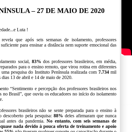
ÍNSULA – 27 DE MAIO DE 2020
dade...e Luta !
a revela que após seis semanas de isolamento, professores
 suficiente para ensinar a distância nem suporte emocional das
olamento social,
83%
dos professores brasileiros, em média,
eparados para o ensino remoto, que virou rotina em diferentes
 uma pesquisa do Instituto Península realizada com
7.734
mil
s dias 13 de abril e 14 de maio de 2020.
ento “Sentimento e percepção dos professores brasileiros nos
s no Brasil”, que ouviu os educadores no início do isolamento
e.
fessores brasileiros não se sente preparada para o ensino à
do descoberto pela pesquisa:
88%
deles afirmaram que nunca
tual antes da pandemia.
No entanto, com seis semanas de
 quase nada devido à pouca oferta de treinamento e apoio
ino: 55%
não tiveram qualquer suporte ou capacitação durante o