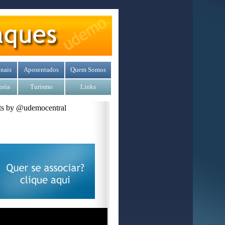
nais
Aposentados
Quem Somos
oria
Turismo
Links
s by @udemocentral