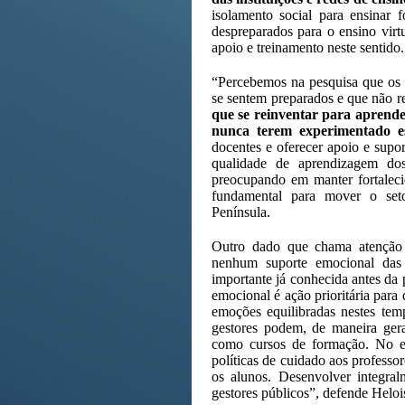
isolamento social para ensinar 
despreparados para o ensino virtu
apoio e treinamento neste sentido.
“Percebemos na pesquisa que os r
se sentem preparados e que não r
que se reinventar para aprende
nunca terem experimentado e
docentes e oferecer apoio e supo
qualidade de aprendizagem dos
preocupando em manter fortaleci
fundamental para mover o setor
Península.
Outro dado que chama atençã
nenhum suporte emocional das 
importante já conhecida antes da 
emocional é ação prioritária para
emoções equilibradas nestes te
gestores podem, de maneira gera
como cursos de formação. No en
políticas de cuidado aos professor
os alunos. Desenvolver integra
gestores públicos”, defende Heloi