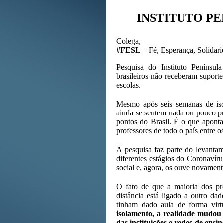
INSTITUTO PEN
Colega,
#FESL
– Fé, Esperança, Solidarie
Pesquisa do Instituto Penínsul
brasileiros não receberam suporte
escolas.
Mesmo após seis semanas de is
ainda se sentem nada ou pouco pr
pontos do Brasil. É o que aponta
professores de todo o país entre o
A pesquisa faz parte do levantam
diferentes estágios do Coronavíru
social e, agora, os ouve novament
O fato de que a maioria dos pro
distância está ligado a outro da
tinham dado aula de forma vir
isolamento, a realidade mudou
das instituições e redes de ens