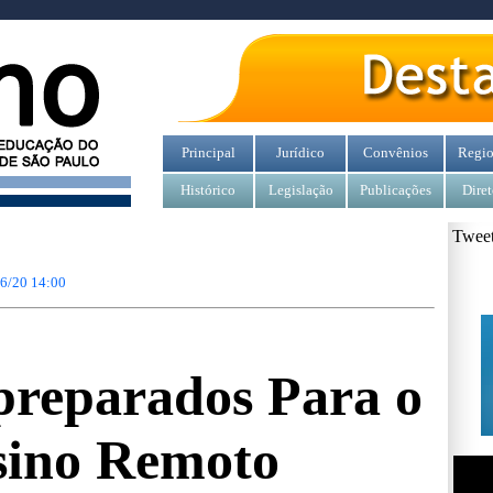
Principal
Jurídico
Convênios
Regio
Histórico
Legislação
Publicações
Diret
Tweet
6/20 14:00
reparados Para o
sino Remoto