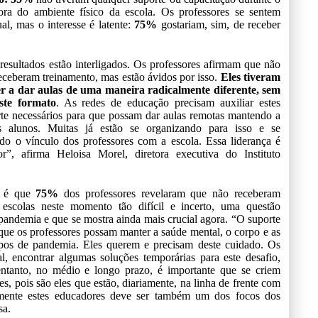
fora do ambiente físico da escola. Os professores se sentem
al, mas o interesse é latente:
75%
gostariam, sim, de receber
esultados estão interligados. Os professores afirmam que não
eceberam treinamento, mas estão ávidos por isso.
Eles tiveram
r a dar aulas de uma maneira radicalmente diferente, sem
ste formato
. As redes de educação precisam auxiliar estes
rte necessários para que possam dar aulas remotas mantendo a
 alunos. Muitas já estão se organizando para isso e se
do o vínculo dos professores com a escola. Essa liderança é
”, afirma Heloisa Morel, diretora executiva do Instituto
o é que
75%
dos professores revelaram que não receberam
escolas neste momento tão difícil e incerto, uma questão
pandemia e que se mostra ainda mais crucial agora. “O suporte
 que os professores possam manter a saúde mental, o corpo e as
mpos de pandemia. Eles querem e precisam deste cuidado. Os
l, encontrar algumas soluções temporárias para este desafio,
tanto, no médio e longo prazo, é importante que se criem
es, pois são eles que estão, diariamente, na linha de frente com
lmente estes educadores deve ser também um dos focos dos
sa.