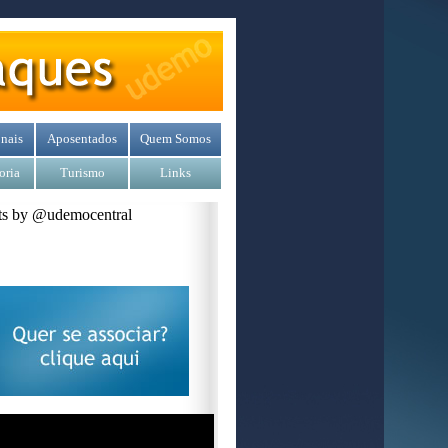
nais
Aposentados
Quem Somos
oria
Turismo
Links
s by @udemocentral