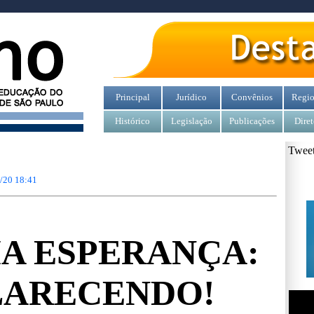
Principal
Jurídico
Convênios
Regio
Histórico
Legislação
Publicações
Diret
Tweet
/20 18:41
A ESPERANÇA:
LARECENDO!