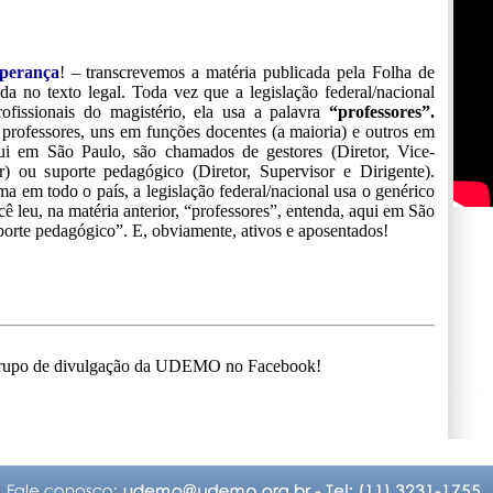
perança
!
– transcrevemos a matéria publicada pela Folha de
a no texto legal. Toda vez que a legislação federal/nacional
rofissionais do magistério, ela usa a palavra
“professores”.
professores, uns em funções docentes (a maioria) e outros em
qui em São Paulo, são chamados de gestores (Diretor, Vice-
) ou suporte pedagógico (Diretor, Supervisor e Dirigente).
 em todo o país, a legislação federal/nacional usa o genérico
ê leu, na matéria anterior, “professores”, entenda, aqui em São
uporte pedagógico”. E, obviamente, ativos e aposentados!
 Grupo de divulgação da UDEMO no Facebook!