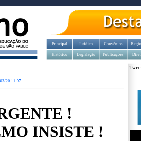
Principal
Jurídico
Convênios
Regio
Histórico
Legislação
Publicações
Diret
Tweet
/03/20 11:07
RGENTE !
MO INSISTE !