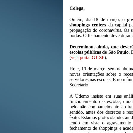
Colega,
Ontem, dia 18 de março, o go
shoppings centers
da capital p
propagação do coronavírus. Os s
portas. O fechamento deve durar 
Determinou, ainda, que deverã
escolas públicas de São Paulo.
E
(
veja portal G1-SP
).
Hoje, 19 de março, sem nenhum
novas orientações sobre o rece
servidores nas escolas. É no mín
Secretário!
A Udemo insiste em suas análise
funcionamento das escolas, durant
pelo não comparecimento ao tr
sentido, antes dos decretos e r
êxito. Estamos protocolando, ain
tendo em vista o agravamento 
fechamento de shoppings e academ