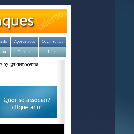
nais
Aposentados
Quem Somos
oria
Turismo
Links
s by @udemocentral