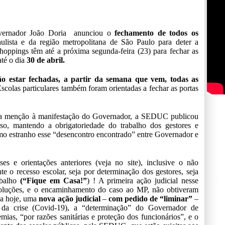
vernador João Doria anunciou o
fechamento de todos os
aulista e da região metropolitana de São Paulo para deter a
hoppings têm até a próxima segunda-feira (23) para fechar as
até o dia
30 de abril.
o estar fechadas, a partir da semana que vem, todas as
scolas particulares também foram orientadas a fechar as portas
a menção à manifestação do Governador, a SEDUC publicou
sso, mantendo a obrigatoriedade do trabalho dos gestores e
imo estranho esse “desencontro encontrado” entre Governador e
s e orientações anteriores (veja no site), inclusive o não
e o recesso escolar, seja por determinação dos gestores, seja
abalho
(“Fique em Casa!”
) ! A primeira ação judicial nesse
esoluções, e o encaminhamento do caso ao MP, não obtiveram
da hoje, uma
nova ação judicial
–
com pedido de “liminar”
–
da crise (Covid-19), a “determinação” do Governador de
ias, “por razões sanitárias e proteção dos funcionários”, e o