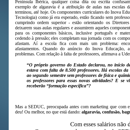
Península Ibérica, qualquer coisa dita ou escrita confusa
exemplo de algaravia é a atribuição de aulas nas escolas d
terminou, até hoje. Os componentes curriculares do Inova Educ
Tecnologia) como já era esperado, estão ficando sem professor
cumprindo ordem superior - estão orientando os Diretores
deixarem suas aulas regulares e assumirem aqueles componente
para os componentes básicos, inclusive português e matem
cedendo à pressão; eles completam sua jornada com os compon
afastam. Aí a escola fica com mais um problema: encont
afastamentos. Quando do anúncio do Inova Educação, a
problemas. Com relação à falta de professores, afirmava a Ud
“
O próprio governo do Estado declarou, no início de
estava com falta de 8.500 professores. Há escolas d
ao segundo semestre sem professores de física e quími
os professores para essas novas atividades? E se 
receberão “formação específica”?
Mas a SEDUC, preocupada antes com marketing que com e
deu! Ou melhor, no que está dando:
algaravia, confusão, ba
Com esses salários não d