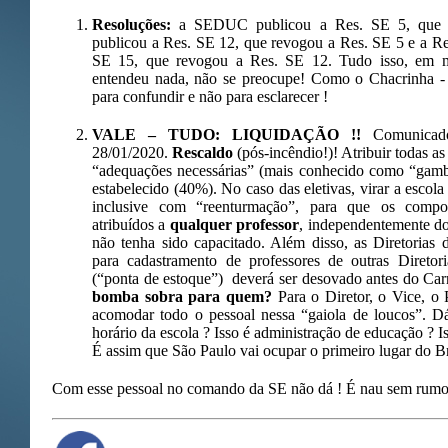
Resoluções:
a SEDUC publicou a Res. SE 5, que r
publicou a Res. SE 12, que revogou a Res. SE 5 e a Re
SE 15, que revogou a Res. SE 12. Tudo isso, em
entendeu nada, não se preocupe! Como o Chacrinha - 
para confundir e não para esclarecer !
VALE – TUDO: LIQUIDAÇÃO !!
Comunica
28/01/2020.
Rescaldo
(pós-incêndio!)! Atribuir todas as
“adequações necessárias” (mais conhecido como “gambia
estabelecido (40%). No caso das eletivas, virar a escola
inclusive com “reenturmação”, para que os com
atribuídos a
qualquer professor
, independentemente d
não tenha sido capacitado. Além disso, as Diretorias 
para cadastramento de professores de outras Direto
(“ponta de estoque”) deverá ser desovado antes do Ca
bomba sobra para quem?
Para o Diretor, o Vice, o 
acomodar todo o pessoal nessa “gaiola de loucos”. D
horário da escola ? Isso é administração de educação ? I
É assim que São Paulo vai ocupar o primeiro lugar do B
Com esse pessoal no comando da SE não dá ! É nau sem rumo