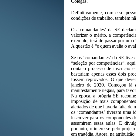
Colegas,
Definitivamente, com esse pess
condições de trabalho, também nã
Os ‘comandantes’ da SE declara
valorizar o mérito, a competênc
exemplo, terá de passar por uma “
A questão é “e quem avalia o ava
Se os ‘comandantes’ da SE tivess
“seleção por competências”, aqu
conta o processo de inscrição e 
bastariam apenas esses dois pro
fossem reprovados. O que dever
janeiro de 2020. Começou lá a
manifestamente ilegais, para favor
Na época, a própria SE reconhec
imposição de mais componentes c
alertados de que haveria falta de m
os ‘comandantes’ tiveram uma ide
inscrever para os componentes d
assumirem essas aulas. E divulg
portanto, o interesse pelo proj
em tragédia. Agora, na atribuição 