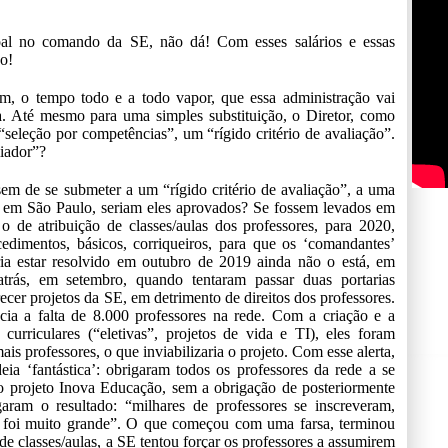
oal no comando da SE, não dá! Com esses salários e essas
o!
m, o tempo todo e a todo vapor, que essa administração vai
ia. Até mesmo para uma simples substituição, o Diretor, como
seleção por competências”, um “rígido critério de avaliação”.
liador”?
em de se submeter a um “rígido critério de avaliação”, a uma
i em São Paulo, seriam eles aprovados? Se fossem levados em
o de atribuição de classes/aulas dos professores, para 2020,
cedimentos, básicos, corriqueiros, para que os ‘comandantes’
ia estar resolvido em outubro de 2019 ainda não o está, em
trás, em setembro, quando tentaram passar duas portarias
ecer projetos da SE, em detrimento de direitos dos professores.
ia a falta de 8.000 professores na rede. Com a criação e a
urriculares (“eletivas”, projetos de vida e TI), eles foram
ais professores, o que inviabilizaria o projeto. Com esse alerta,
ia ‘fantástica’: obrigaram todos os professores da rede a se
o projeto Inova Educação, sem a obrigação de posteriormente
aram o resultado: “milhares de professores se inscreveram,
eto foi muito grande”. O que começou com uma farsa, terminou
de classes/aulas, a SE tentou forçar os professores a assumirem