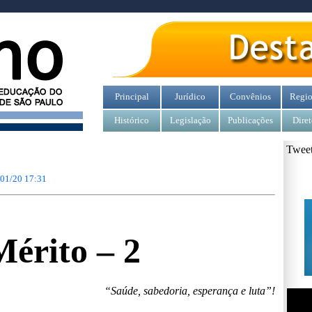
Principal
Jurídico
Convênios
Regio
Histórico
Legislação
Publicações
Diret
Tweet
/01/20 17:31
Mérito – 2
“Saúde, sabedoria, esperança e luta”!