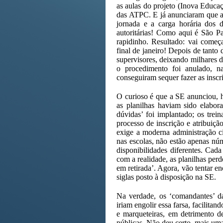
as aulas do projeto (Inova Educaç
das ATPC. E já anunciaram que a
jornada e a carga horária dos d
autoritárias! Como aqui é São P
rapidinho. Resultado: vai começ
final de janeiro! Depois de tanto
supervisores, deixando milhares d
o procedimento foi anulado, n
conseguiram sequer fazer as inscri
O curioso é que a SE anunciou, há
as planilhas haviam sido elabor
dúvidas’ foi implantado; os tre
processo de inscrição e atribuiçã
exige a moderna administração c
nas escolas, não estão apenas núm
disponibilidades diferentes. Cada
com a realidade, as planilhas per
em retirada’. Agora, vão tentar e
siglas posto à disposição na SE.
Na verdade, os ‘comandantes’ da
iriam engolir essa farsa, facilit
e marqueteiras, em detrimento de
públicas. Não deu certo, mais um