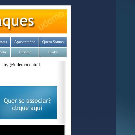
nais
Aposentados
Quem Somos
oria
Turismo
Links
s by @udemocentral