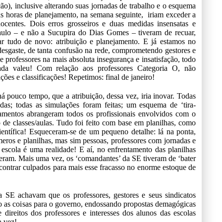
ão), inclusive alterando suas jornadas de trabalho e o esquema
s horas de planejamento, na semana seguinte, iriam exceder a
ocentes. Dois erros grosseiros e duas medidas insensatas e
aulo – e não a Sucupira do Dias Gomes – tiveram de recuar,
ar tudo de novo: atribuição e planejamento. E já estamos no
 desgaste, de tanta confusão na rede, comprometendo gestores e
e professores na mais absoluta insegurança e insatisfação, todo
ada valeu! Com relação aos professores Categoria O, não
ções e classificações! Repetimos: final de janeiro!
 pouco tempo, que a atribuição, dessa vez, iria inovar. Todas
adas; todas as simulações foram feitas; um esquema de ‘tira-
inamentos abrangeram todos os profissionais envolvidos com o
o de classes/aulas. Tudo foi feito com base em planilhas, como
ientífica! Esqueceram-se de um pequeno detalhe: lá na ponta,
eros e planilhas, mas sim pessoas, professores com jornadas e
 escola é uma realidade! E aí, no enfrentamento das planilhas
deram. Mais uma vez, os ‘comandantes’ da SE tiveram de ‘bater
ncontrar culpados para mais esse fracasso no enorme estoque de
 SE achavam que os professores, gestores e seus sindicatos
ando as coisas para o governo, endossando propostas demagógicas
 direitos dos professores e interesses dos alunos das escolas
a vez!