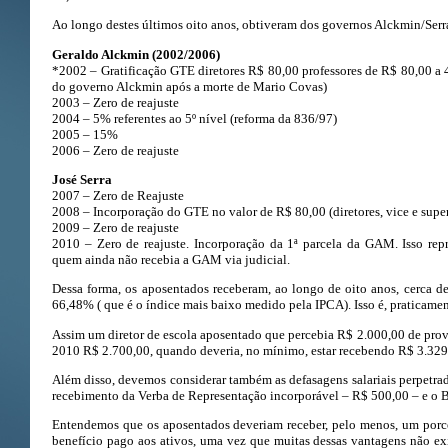
Ao longo destes últimos oito anos, obtiveram dos governos Alckmin/Serra
Geraldo Alckmin (2002/2006)
*2002 – Gratificação GTE diretores R$ 80,00 professores de R$ 80,00 a 4
do governo Alckmin após a morte de Mario Covas)
2003 – Zero de reajuste
2004 – 5% referentes ao 5º nível (reforma da 836/97)
2005 – 15%
2006 – Zero de reajuste
José Serra
2007 – Zero de Reajuste
2008 – Incorporação do GTE no valor de R$ 80,00 (diretores, vice e supe
2009 – Zero de reajuste
2010 – Zero de reajuste. Incorporação da 1ª parcela da GAM. Isso rep
quem ainda não recebia a GAM via judicial.
Dessa forma, os aposentados receberam, ao longo de oito anos, cerca d
66,48% ( que é o índice mais baixo medido pela IPCA). Isso é, praticamen
Assim um diretor de escola aposentado que percebia R$ 2.000,00 de prov
2010 R$ 2.700,00, quando deveria, no mínimo, estar recebendo R$ 3.329
Além disso, devemos considerar também as defasagens salariais perpetra
recebimento da Verba de Representação incorporável – R$ 500,00 – e o
Entendemos que os aposentados deveriam receber, pelo menos, um porce
benefício pago aos ativos, uma vez que muitas dessas vantagens não e