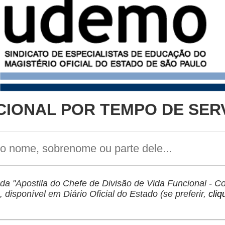
IAMSPE na Baixada Santista
Veja o álbum de fotos das
faixas e outdoors da
or!
campanha!
o
Mobilização Contra a
CIONAL POR TEMPO DE SER
Reforma Administrativa !
va Não!
É urgente que haja Concurso
para Diretor de Escola !
a "Apostila do Chefe de Divisão de Vida Funcional - 
Carta Aberta
ao Secretário da
:
 disponível em Diário Oficial do Estado (se preferir,
cliq
Educação do Estado de São
"
Paulo