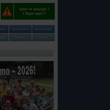
Quer se associar ?
Clique aqui !!
nais
Aposentados
Quem Somos
oria
Turismo
Links