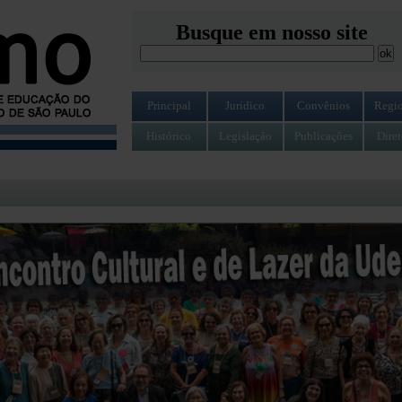
Busque em nosso site
Principal
Jurídico
Convênios
Regio
Histórico
Legislação
Publicações
Diret