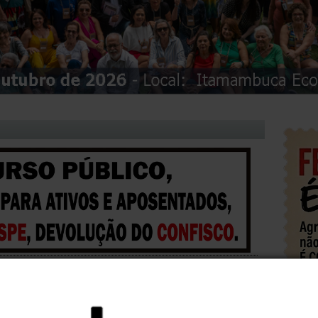
ATOS
Entidades realizam
manifestação em defesa do
A E