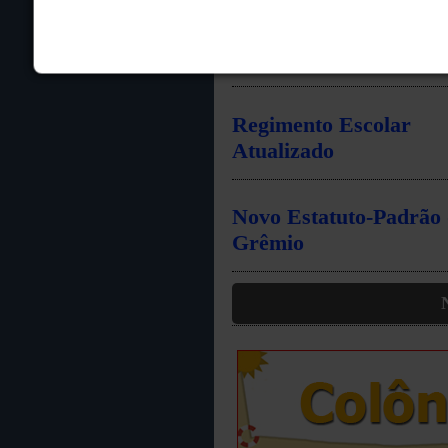
Ninguém Acima da Lei
Repúdio
Regimento Escolar
Atualizado
Novo Estatuto-Padrão
Grêmio