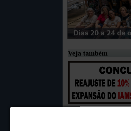
Veja também
ELEIÇÃO: CANDID
ANALFABETOS EM
EDUCAÇÃO PÚBLIC