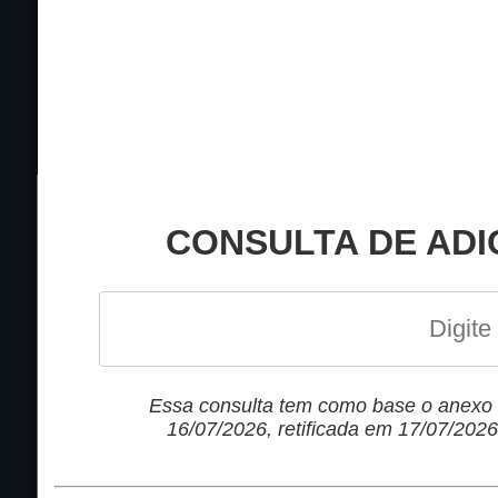
CIDADANIA
Mobilização pelos
aposentados e pelo
Concurso para Diret
Fotos da Mobilizaçã
Contra a Reforma
CONSULTA DE ADI
Administrativa!
Reforma Administrati
Envio de e-mails aos
parlamentares
Essa consulta tem como base o anexo d
15 Minutos de UDEMO
16/07/2026, retificada em 17/07/2026,
"Decálogo da UDEMO